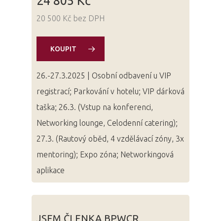
24 805 Kč
Domů
20 500 Kč bez DPH
Program 26.3
KOUPIT
Program 27.3
26.-27.3.2025 | Osobní odbavení u VIP
Osobnosti 20
registrací; Parkování v hotelu; VIP dárková
Dopad
taška; 26.3. (Vstup na konferenci,
Networking lounge, Celodenní catering);
Aktuality
27.3. (Rautový oběd, 4 vzdělávací zóny, 3x
Partneři
mentoring); Expo zóna; Networkingová
aplikace
Vstupenky
JSEM ČLENKA BPWCR