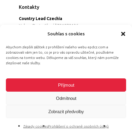
Kontakty
Country Lead Czechia
Helena Dreiseitlová
|
731970136
Koordinátorka projektu
Souhlas s cookies
Alena Řezaninová
|
736163461
Programová ředitelka
Abychom zlepšili zážitek z prohlížení našeho webu epdcz.com a
zobrazovali vám jen to, co je pro vás opravdu užitečné, používáme
Jana Černoušková
|
607782535
cookies na tomto webu. Děkujeme za váš souhlas, který nám pomůže
Partnerství & fundraising
zlepšovat naše služby.
Eva Primus Kovandová
|
602646688
Komunikace & PR
Radka Hájková
|
730158883
Příjmout
Odmítnout
Zobrazit předvolby
© 2026 Equal Pay Day.
Zásady cookies
Prohlášení o ochraně osobních údajů