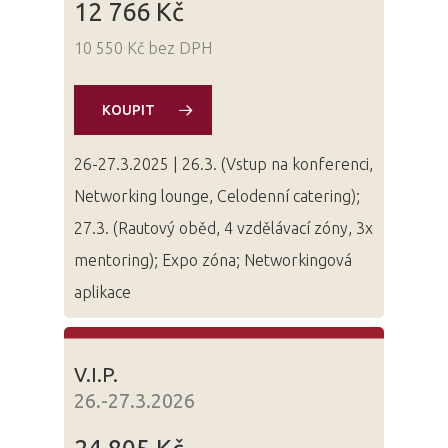
12 766 Kč
10 550 Kč bez DPH
KOUPIT
26-27.3.2025 | 26.3. (Vstup na konferenci,
Networking lounge, Celodenní catering);
27.3. (Rautový oběd, 4 vzdělávací zóny, 3x
mentoring); Expo zóna; Networkingová
aplikace
PRO MÉDIA
MINULÉ ROČN
PŘIHLÁŠENÍ
V.I.P.
26.-27.3.2026