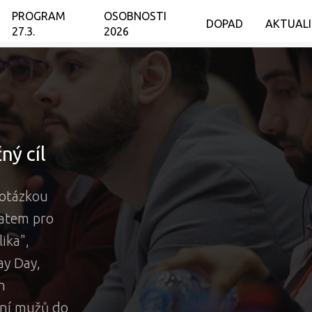
PROGRAM
OSOBNOSTI
DOPAD
AKTUAL
27.3.
2026
ný cíl
 otázkou
matem pro
ika",
ay Day,
h
jení mužů do