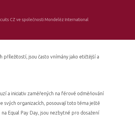
scuits CZ ve společnosti Mondelēz International
příležitostí, jsou často vnímány jako etičtější a
iskuzí a iniciativ zaměřených na férové odměňování
 ve svých organizacích, posouvají toto téma ještě
n na Equal Pay Day, jsou nezbytné pro dosažení