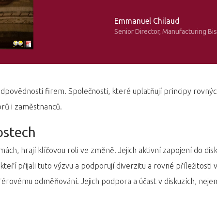
Emmanuel Chilaud
Senior Director, Manufacturing Bi
odpovědnosti firem. Společnosti, které uplatňují principy rovných 
torů i zaměstnanců.
ostech
rmách, hrají klíčovou roli ve změně. Jejich aktivní zapojení do d
eří přijali tuto výzvu a podporují diverzitu a rovné příležitosti
férovému odměňování. Jejich podpora a účast v diskuzích, neje