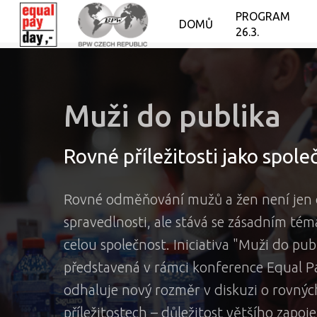
PROGRAM
DOMŮ
26.3.
Muži do publika
Rovné příležitosti jako společ
Rovné odměňování mužů a žen není jen
spravedlnosti, ale stává se zásadním té
celou společnost. Iniciativa "Muži do publ
představená v rámci konference Equal P
odhaluje nový rozměr v diskuzi o rovnýc
příležitostech – důležitost většího zapo