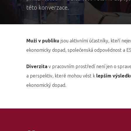
této konverzace.
Muži v publiku
jsou aktivními účastníky, kteří nej
ekonomicky dopad, společenská odpovědnost a ESG, 
Diverzita
v pracovním prostředí není jen o sprave
a perspektiv, které mohou vést k
lepším výsledk
ekonomický dopad.
Hit enter to search or ESC to close