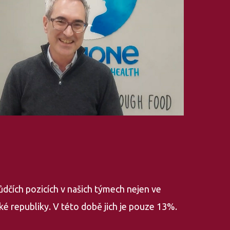
dčích pozicích v našich týmech nejen ve
eské republiky. V této době jich je pouze 13%.