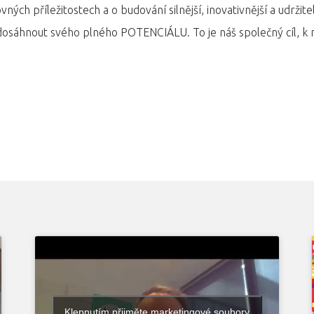
rovných příležitostech a o budování silnější, inovativnější a udrži
osáhnout svého plného POTENCIÁLU. To je náš společný cíl, k ně
Klepnutím přijměte marketingové soubory