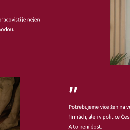
racovišti je nejen
hodou.
”
Potřebujeme více žen na vů
firmách, ale i v politice Č
A to není dost.