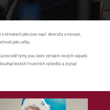
i o tématech jako jsou např. diverzita a inovace,
čnosti jako celku.
u. Různorodé týmy jsou často zdrojem nových nápadů
 dosahují lepších finančních výsledků a zvyšují