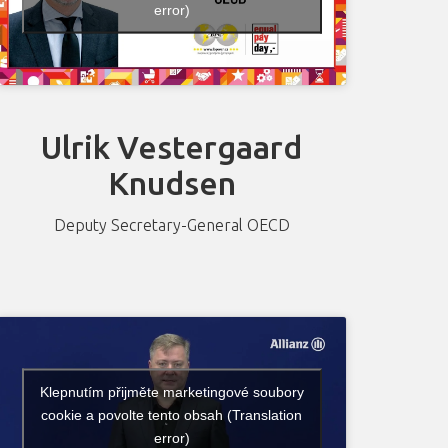
error)
Ulrik Vestergaard
Knudsen
Deputy Secretary-General OECD
Klepnutím přijměte marketingové soubory
cookie a povolte tento obsah (Translation
error)