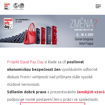
Hit enter to search or ESC to close
Projekt Equal Pay Day
si klade za cíl
posilovat
ekonomickou bezpečnost žen
vyvoláváním odborné
diskuze firem i veřejnosti nad příčinami stále vysoké
mzdové nerovnosti.
Sdílením dobré praxe
a prezentováním
ženských vzorů
podporuje rovné postavení žen v práci i ve společnosti.