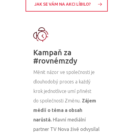
JAK SE VÁM NA AKCI LÍBILO?
Kampaň za
#rovnémzdy
Měnit názor ve společnosti je
dlouhodobý proces a každý
krok jednotlivce umí přinést
do společnosti Změnu.
Zájem
médií o téma a obsah
narůstá.
Hlavní mediální
partner TV Nova živě odvysílal