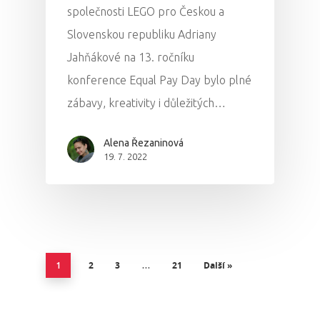
společnosti LEGO pro Českou a
Slovenskou republiku Adriany
Jahňákové na 13. ročníku
konference Equal Pay Day bylo plné
zábavy, kreativity i důležitých…
Alena Řezaninová
19. 7. 2022
2
3
21
Další »
1
…