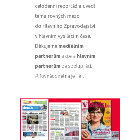
celodenní
reportáž
a uvedl
téma rovných mezd
do
Hlavního Zpravodajství
v hlavním vysílacím čase.
Děkujeme
mediálním
partnerům
akce a
hlavním
partnerům
za spolupráci.
#
Rovnáodměna
je fér.