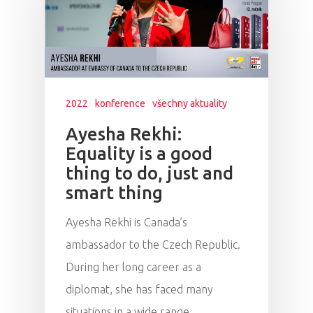
2022
konference
všechny aktuality
Ayesha Rekhi:
Equality is a good
thing to do, just and
smart thing
Ayesha Rekhi is Canada’s
ambassador to the Czech Republic.
During her long career as a
diplomat, she has faced many
situations in a wide range…