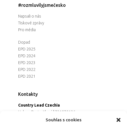
#rozmluvilyjsmečesko
Napsali o nás
Tiskové zprávy
Pro média
Dopad
EPD 2025
EPD 2024
EPD 2023
EPD 2022
EPD 2021
Kontakty
Country Lead Czechia
Helena Dreiseitlová
|
731970136
Koordinátorka projektu
Souhlas s cookies
Alena Řezaninová
|
736163461