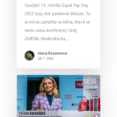
Součástí 13. ročníku Equal Pay Day
2022 byly dvě panelové diskuze. Ta
první se zaměřila na téma, které se
neslo celou konferencí, tedy
ZMĚNA. Moderátorka…
Alena Řezaninová
26. 7. 2022
PRO MÉDIA
MINULÉ ROČN
PŘIHLÁŠENÍ
Domů
Program 26.3