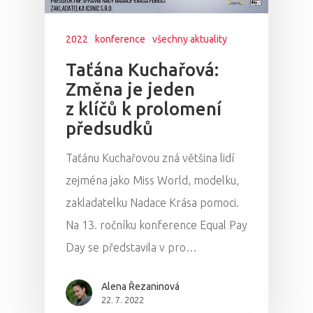
Program 27.3
2022
konference
všechny aktuality
Osobnosti 20
Taťána Kuchařová:
Změna je jeden
Dopad
z klíčů k prolomení
předsudků
Aktuality
Taťánu Kuchařovou zná většina lidí
Partneři
zejména jako Miss World, modelku,
zakladatelku Nadace Krása pomoci.
Vstupenky
Na 13. ročníku konference Equal Pay
Day se představila v pro…
Alena Řezaninová
22. 7. 2022