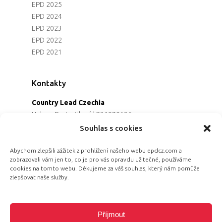
EPD 2025
EPD 2024
EPD 2023
EPD 2022
EPD 2021
Kontakty
Country Lead Czechia
Helena Dreiseitlová
|
731970136
Koordinátorka projektu
Souhlas s cookies
Alena Řezaninová
|
736163461
Programová ředitelka
Abychom zlepšili zážitek z prohlížení našeho webu epdcz.com a
zobrazovali vám jen to, co je pro vás opravdu užitečné, používáme
Jana Černoušková
|
607782535
cookies na tomto webu. Děkujeme za váš souhlas, který nám pomůže
Partnerství & fundraising
zlepšovat naše služby.
Eva Primus Kovandová
|
602646688
Komunikace & PR
Radka Hájková
|
730158883
Příjmout