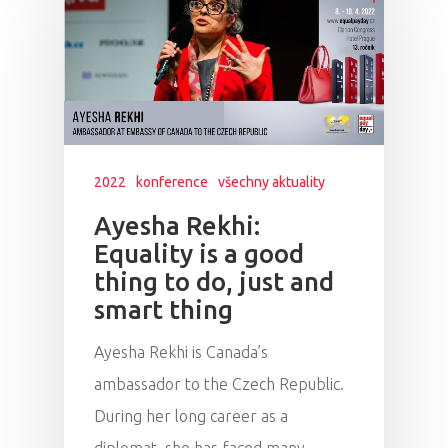
2022
konference
všechny aktuality
Ayesha Rekhi:
Equality is a good
thing to do, just and
smart thing
Ayesha Rekhi is Canada’s
ambassador to the Czech Republic.
During her long career as a
PRO MÉDIA
MINULÉ ROČN
PŘIHLÁŠENÍ