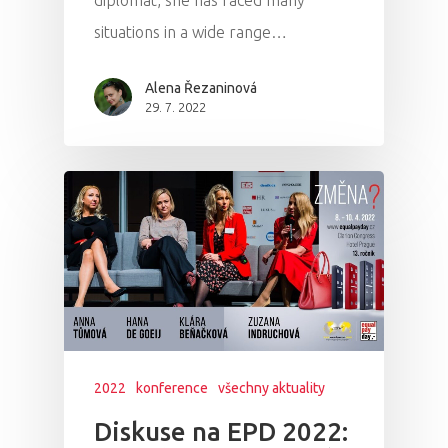
diplomat, she has faced many
situations in a wide range…
Domů
Alena Řezaninová
29. 7. 2022
Program 26.3
Program 27.3
Osobnosti 20
Dopad
Aktuality
Partneři
2022
konference
všechny aktuality
Diskuse na EPD 2022:
Vstupenky