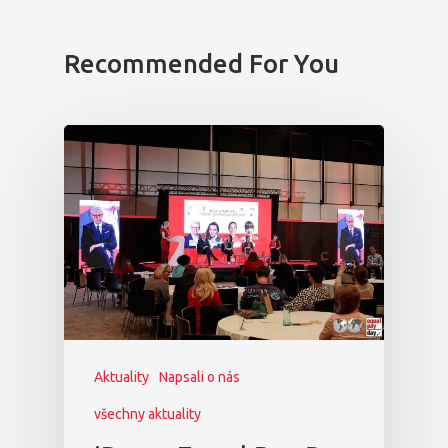
Osobnosti 20
Recommended For You
Dopad
Aktuality
Partneři
Vstupenky
Aktuality
Napsali o nás
všechny aktuality