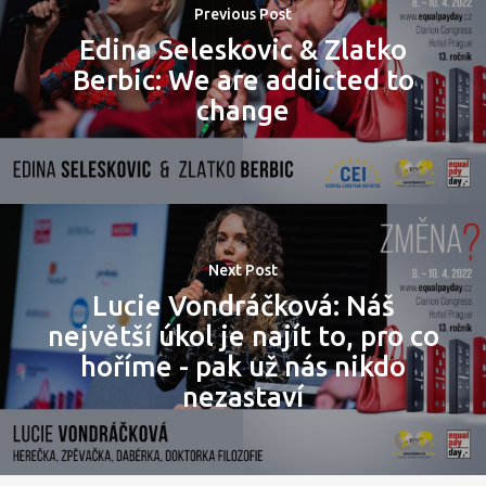
Previous Post
Edina Seleskovic & Zlatko
Berbic: We are addicted to
change
PRO MÉDIA
MINULÉ ROČN
PŘIHLÁŠENÍ
Next Post
Lucie Vondráčková: Náš
největší úkol je najít to, pro co
Domů
hoříme - pak už nás nikdo
Program 26.3
nezastaví
Program 27.3