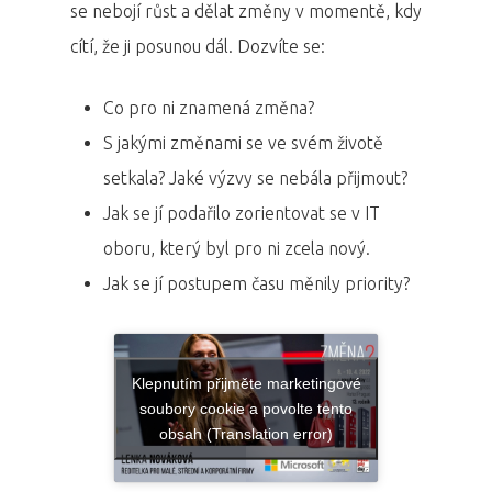
se nebojí růst a dělat změny v momentě, kdy
cítí, že ji posunou dál. Dozvíte se:
Co pro ni znamená změna?
S jakými změnami se ve svém životě
setkala? Jaké výzvy se nebála přijmout?
Jak se jí podařilo zorientovat se v IT
oboru, který byl pro ni zcela nový.
Jak se jí postupem času měnily priority?
Klepnutím přijměte marketingové
soubory cookie a povolte tento
obsah (Translation error)