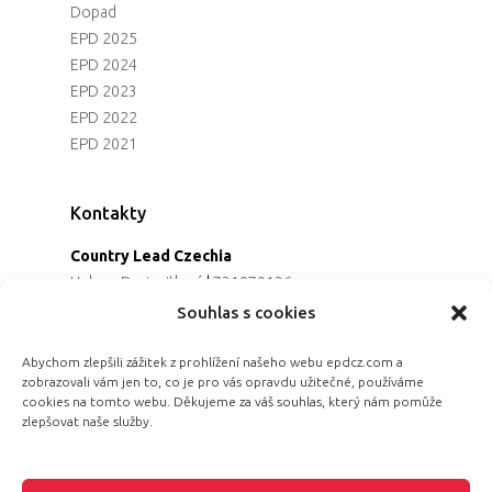
Dopad
EPD 2025
EPD 2024
EPD 2023
EPD 2022
EPD 2021
Kontakty
Country Lead Czechia
Helena Dreiseitlová
|
731970136
Koordinátorka projektu
Souhlas s cookies
Alena Řezaninová
|
736163461
Programová ředitelka
Abychom zlepšili zážitek z prohlížení našeho webu epdcz.com a
zobrazovali vám jen to, co je pro vás opravdu užitečné, používáme
Jana Černoušková
|
607782535
cookies na tomto webu. Děkujeme za váš souhlas, který nám pomůže
Partnerství & fundraising
zlepšovat naše služby.
Eva Primus Kovandová
|
602646688
Komunikace & PR