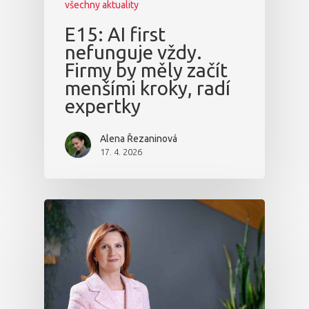
všechny aktuality
E15: AI first
nefunguje vždy.
Firmy by měly začít
menšími kroky, radí
expertky
Alena Řezaninová
17. 4. 2026