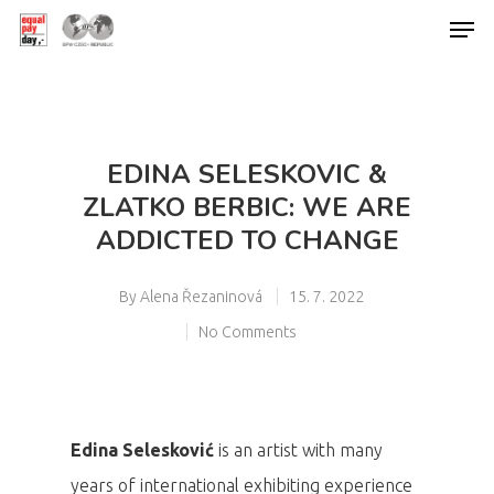
Hit enter to search or ESC to close
EDINA SELESKOVIC &
ZLATKO BERBIC: WE ARE
ADDICTED TO CHANGE
By
Alena Řezaninová
15. 7. 2022
No Comments
Edina Selesković
is an artist with many
years of international exhibiting experience