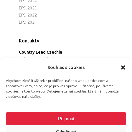
EPD 2024
EPD 2023
EPD 2022
EPD 2021
Kontakty
Country Lead Czechia
Helena Dreiseitlová
|
731970136
Koordinátorka projektu
Souhlas s cookies
Alena Řezaninová
|
736163461
Programová ředitelka
Abychom zlepšili zážitek z prohlížení našeho webu epdcz.com a
zobrazovali vám jen to, co je pro vás opravdu užitečné, používáme
Jana Černoušková
|
607782535
cookies na tomto webu. Děkujeme za váš souhlas, který nám pomůže
Partnerství & fundraising
zlepšovat naše služby.
Eva Primus Kovandová
|
602646688
Komunikace & PR
Radka Hájková
|
730158883
Příjmout
Odmítnout