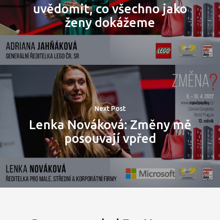
uvědomit, co všechno jako
ženy dokážeme
Domů
Program 26.3
Program 27.3
Osobnosti 20
Next Post
Lenka Nováková: Změny mě
Dopad
posouvají vpřed
Aktuality
Partneři
Vstupenky