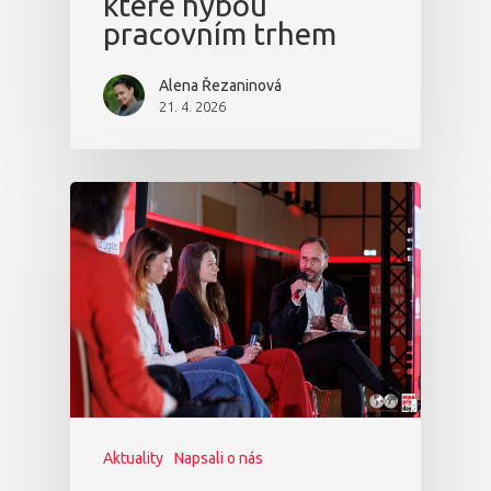
které hýbou
pracovním trhem
Alena Řezaninová
21. 4. 2026
Aktuality
Napsali o nás