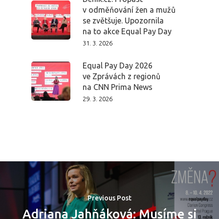
v odměňování žen a mužů
se zvětšuje. Upozornila
na to akce Equal Pay Day
31. 3. 2026
Equal Pay Day 2026
ve Zprávách z regionů
na CNN Prima News
29. 3. 2026
PRO MÉDIA
MINULÉ ROČN
Previous Post
PŘIHLÁŠENÍ
Adriana Jahňáková: Musíme si