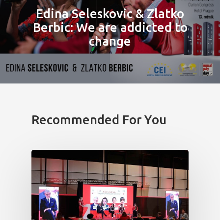
Program 26.3
Edina Seleskovic & Zlatko
Berbic: We are addicted to
Program 27.3
change
Osobnosti 20
Dopad
Aktuality
Recommended For You
Partneři
Vstupenky