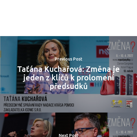
Previous Post
Taťána Kuchařová: Změna je
jeden z klíčů k prolomení
předsudků
PRO MÉDIA
MINULÉ ROČN
PŘIHLÁŠENÍ
Domů
Next Post