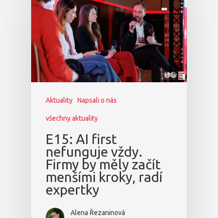
Aktuality
Napsali o nás
všechny aktuality
E15: AI first
nefunguje vždy.
Firmy by měly začít
menšími kroky, radí
expertky
Alena Řezaninová