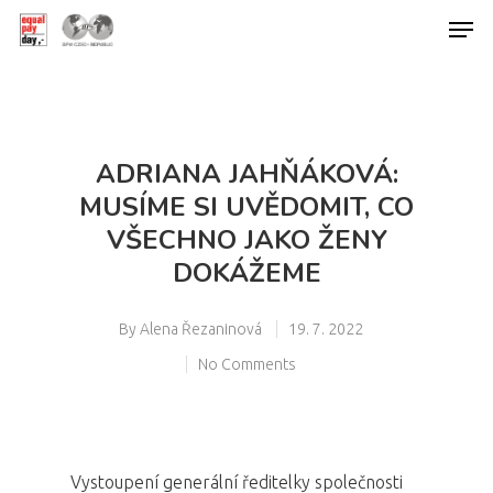
Hit enter to search or ESC to close
ADRIANA JAHŇÁKOVÁ:
MUSÍME SI UVĚDOMIT, CO
VŠECHNO JAKO ŽENY
DOKÁŽEME
By
Alena Řezaninová
19. 7. 2022
No Comments
Vystoupení generální ředitelky společnosti