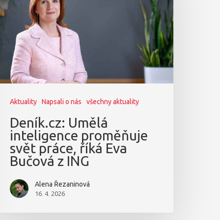
Aktuality
Napsali o nás
všechny aktuality
Deník.cz: Umělá
inteligence proměňuje
svět práce, říká Eva
Bučová z ING
Alena Řezaninová
16. 4. 2026