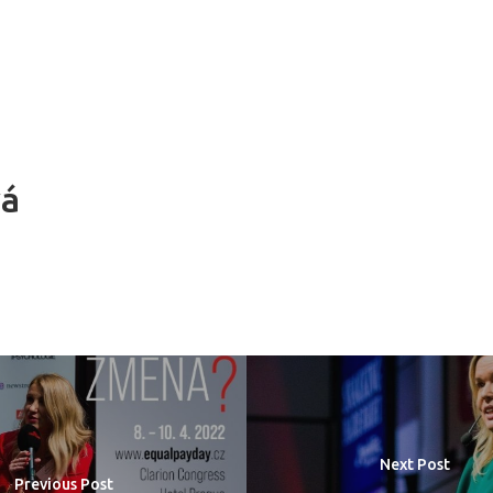
vá
Next Post
Previous Post