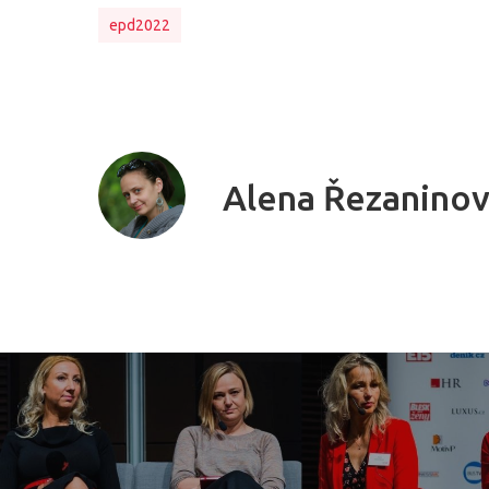
epd2022
Alena Řezanino