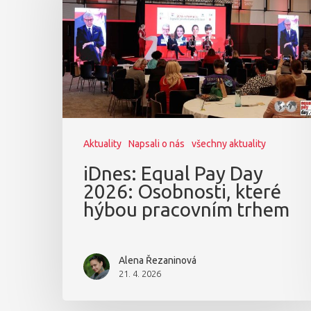
Aktuality
Napsali o nás
všechny aktuality
iDnes: Equal Pay Day
2026: Osobnosti, které
hýbou pracovním trhem
Alena Řezaninová
21. 4. 2026