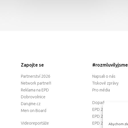
Zapojte se
#rozmluvilyjsm
Partnerství 2026
Napsali o nás
Network partneři
Tiskové zprávy
Reklama na EPD
Pro média
Dobrovolnice
Dopad
Darujme.cz
EPD 2025
Men on Board
EPD 2024
Videoreportáže
EPD 2023
Abychom zlep