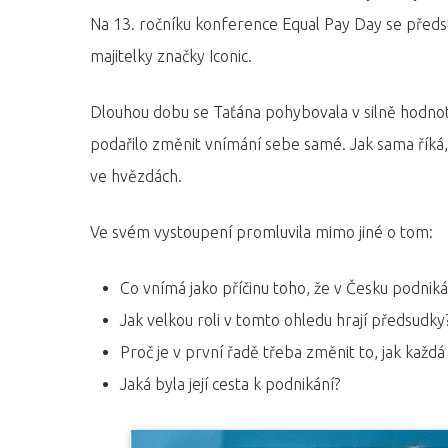
Na 13. ročníku konference Equal Pay Day se představ
majitelky značky Iconic.
Dlouhou dobu se Taťána pohybovala v silně hodnotí
podařilo změnit vnímání sebe samé. Jak sama říká, v
Hit enter to search or ESC to close
ve hvězdách.
Ve svém vystoupení promluvila mimo jiné o tom:
Co vnímá jako příčinu toho, že v Česku podniká
Jak velkou roli v tomto ohledu hrají předsudky
Proč je v první řadě třeba změnit to, jak kaž
Jaká byla její cesta k podnikání?