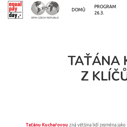
PROGRAM
DOMŮ
26.3.
TAŤÁNA 
Z KLÍČ
Taťánu Kuchařovou
zná většina lidí zejména jak