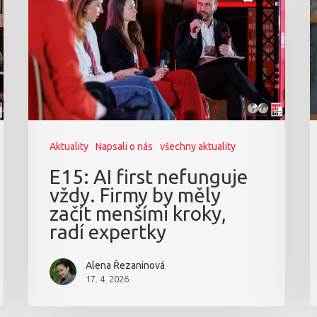
Aktuality
Napsali o nás
všechny aktuality
E15: AI first nefunguje
vždy. Firmy by měly
začít menšími kroky,
radí expertky
Alena Řezaninová
17. 4. 2026