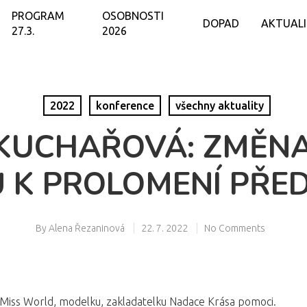
PROGRAM
OSOBNOSTI
DOPAD
AKTUAL
27.3.
2026
2022
konference
všechny aktuality
KUCHAŘOVÁ: ZMĚNA 
Ů K PROLOMENÍ PŘ
By
Alena Řezaninová
22. 7. 2022
No Comments
o Miss World, modelku, zakladatelku Nadace Krása pomoci.