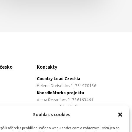
ečesko
Kontakty
Country Lead Czechia
Helena Dreiseitlová
|
731970136
Koordinátorka projektu
Alena Řezaninová
|
736163461
Programová ředitelka
Jana Černoušková
|
607782535
Souhlas s cookies
Partnerství & fundraising
šili zážitek z prohlížení našeho webu epdcz.com a zobrazovali vám jen to,
Eva Primus Kovandová
|
602646688