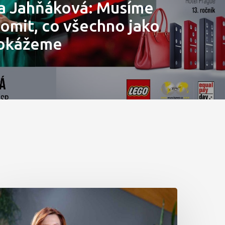
a Jahňáková: Musíme
domit, co všechno jako
dokážeme