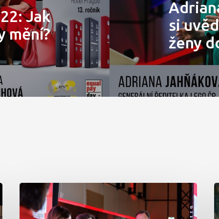
Adrian
22: Jak
si uvě
y mění?
ženy 