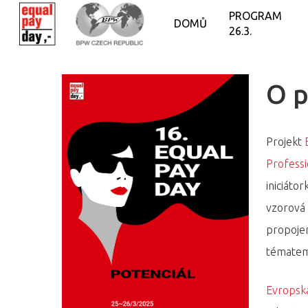
PROGRAM
DOMŮ
26.3.
O p
Projekt
Professi
iniciáto
vzorová 
propojen
tématem
Evropsk
Hit enter to search or ESC to close