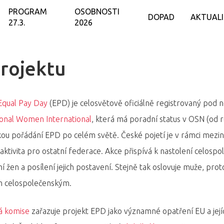
PROGRAM
OSOBNOSTI
DOPAD
AKTUAL
27.3.
2026
rojektu
Equal Pay Day
(EPD) je celosvětově oficiálně registrovaný pod n
onal Women International
, která má poradní status v OSN (od 
rkou pořádání EPD po celém světě. České pojetí je v rámci meziná
aktivita pro ostatní federace. Akce přispívá k nastolení celos
í žen a posílení jejich postavení. Stejně tak oslovuje muže, pro
 celospolečenským.
á komise
zařazuje projekt EPD jako významné opatření EU a jej