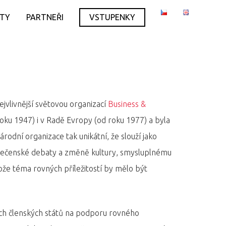
ITY
PARTNEŘI
VSTUPENKY
ejvlivnější světovou organizací
Business &
roku 1947) i v Radě Evropy (od roku 1977) a byla
rodní organizace tak unikátní, že slouží jako
polečenské debaty a změně kultury, smysluplnému
tože téma rovných příležitostí by mělo být
ích členských států na podporu rovného