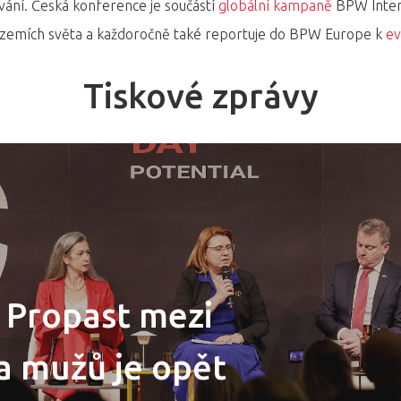
ní. Česká konference je součástí
globální kampaně
BPW Intern
 zemích světa a každoročně také reportuje do BPW Europe k
ev
Tiskové zprávy
: Propast mezi
 mužů je opět