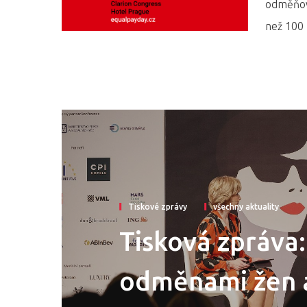
odměňová
než 100
Tiskové zprávy
všechny aktuality
Tisková zpráva
odměnami žen a