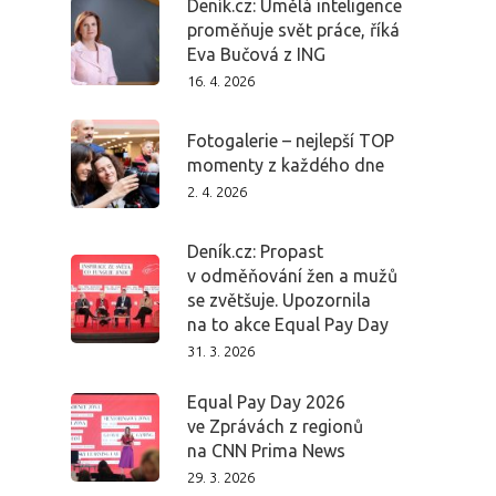
Deník.cz: Umělá inteligence
proměňuje svět práce, říká
Partneři
Eva Bučová z ING
16. 4. 2026
Vstupenky
Fotogalerie – nejlepší TOP
momenty z každého dne
2. 4. 2026
Deník.cz: Propast
v odměňování žen a mužů
se zvětšuje. Upozornila
na to akce Equal Pay Day
31. 3. 2026
Equal Pay Day 2026
ve Zprávách z regionů
na CNN Prima News
29. 3. 2026