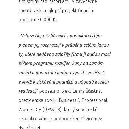
s místními facilitátorkami. V závěrečné
soutěži získá nejlepší projekt finanční
podporu 50.000 Kč.
“
Uchazečky přicházející s podnikatelským
plánem jej rozpracují v průběhu celého kurzu,
ty, které nedávno založily firmu ji budou moci
během programu rozvíjet. Ženy na samém
začátku podnikání mohou využít své účasti
v AWE k získávání podnětů a nápadů k jejich
realizaci,
” popsala projekt Lenka Šťastná,
prezidentka spolku Business & Professional
Women CR (BPWCR), který se v České
republice věnuje podpoře žen již více než
dvanáct let.