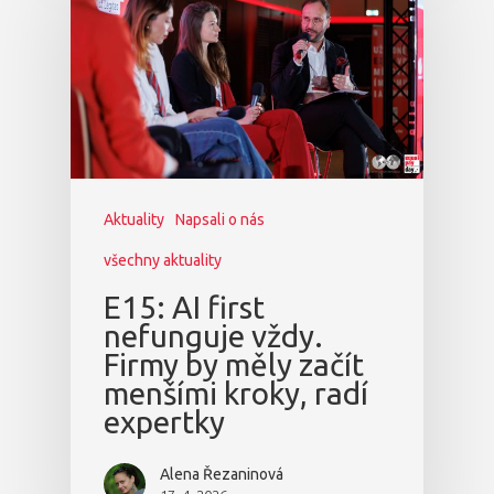
Aktuality
Napsali o nás
všechny aktuality
E15: AI first
nefunguje vždy.
Firmy by měly začít
menšími kroky, radí
expertky
Alena Řezaninová