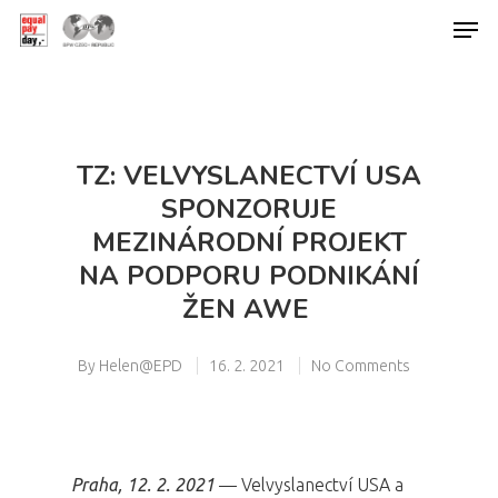
Hit enter to search or ESC to close
TZ: VELVYSLANECTVÍ USA
SPONZORUJE
MEZINÁRODNÍ PROJEKT
NA PODPORU PODNIKÁNÍ
ŽEN AWE
By
Helen@EPD
16. 2. 2021
No Comments
Praha, 12. 2. 2021
— Velvyslanectví USA a