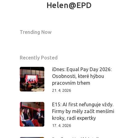
Helen@EPD
PRO MÉDIA
MINULÉ ROČN
PŘIHLÁŠENÍ
Trending Now
Domů
Recently Posted
Program 26.3
iDnes: Equal Pay Day 2026:
Osobnosti, které hýbou
pracovním trhem
Program 27.3
21. 4. 2026
Osobnosti 20
E15: AI first nefunguje vždy.
Firmy by měly začít menšími
Dopad
kroky, radí expertky
17. 4. 2026
Aktuality