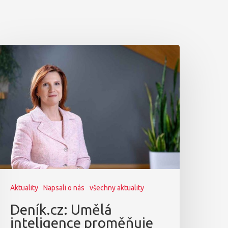
Aktuality
Napsali o nás
všechny aktuality
Deník.cz: Umělá
inteligence proměňuje