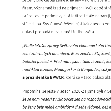
že ženy jsou častěji zaměstnávány v hůře placen
firem, významně tratí na příjmech i kvůli době st
práce rovné podmínky a příležitosti stále nepanuj
stále slabá. Systémové řešení zůstává v nedohlednu
oblasti propadá mezi země třetího světa.
„
Podle letošní zprávy Světového ekonomického fór
zemí zahrnutých do indexu. Mezi zeměmi EU, které j
bohužel poslední. Před námi jsou i takové země, kt
například Etiopie, Madagaskar či Bangladéš, což je 
a prezidentka BPWCR
, která se v této oblasti a
Připomíná, že ještě v letech 2020-21 jsme byli v G
že se nám nedaří zvýšit počet žen na rozhodovacích p
by ženy byly méně ambiciózní či sebevědomé, než mu