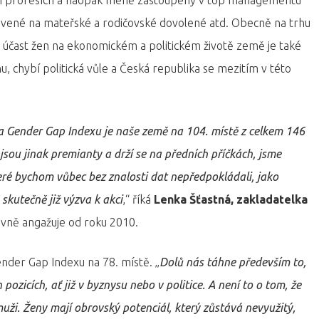
ých profesích a naopak méně zastoupeny v top managementu
rávené na mateřské a rodičovské dovolené atd. Obecně na trhu
í, účast žen na ekonomickém a politickém životě země je také
, chybí politická vůle a Česká republika se mezitím v této
a Gender Gap Indexu je naše země na 104. místě z celkem 146
sou jinak premianty a drží se na předních příčkách, jsme
eré bychom vůbec bez znalosti dat nepředpokládali, jako
skutečně již výzva k akci
,“ říká
Lenka Šťastná, zakladatelka
ktivně angažuje od roku 2010.
ender Gap Indexu na 78. místě. „
Dolů nás táhne především to,
ozicích, ať již v byznysu nebo v politice. A není to o tom, že
ži. Ženy mají obrovský potenciál, který zůstává nevyužitý,