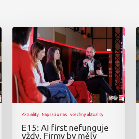
Aktuality
Napsali o nás
všechny aktuality
E15: AI first nefunguje
vždy. Firmy by měly