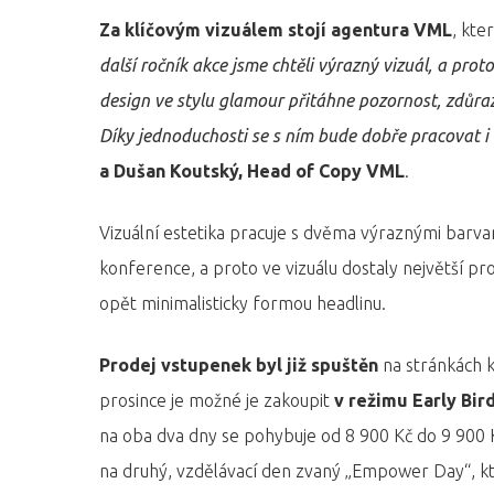
Za klíčovým vizuálem stojí agentura VML
, kte
další ročník akce jsme chtěli výrazný vizuál, a pro
design ve stylu glamour přitáhne pozornost, zdůrazň
Díky jednoduchosti se s ním bude dobře pracovat i
a Dušan Koutský, Head of Copy VML
.
Vizuální estetika pracuje s dvěma výraznými barva
konference, a proto ve vizuálu dostaly největší p
opět minimalisticky formou headlinu.
Prodej vstupenek byl již spuštěn
na stránkách 
prosince je možné je zakoupit
v režimu Early Bir
na oba dva dny se pohybuje od 8 900 Kč do 9 900 
na druhý, vzdělávací den zvaný „Empower Day“, kte