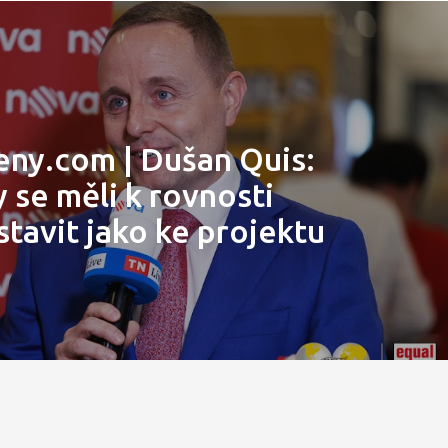
eny.com | Dušan Quis:
 se měli k rovnosti
stavit jako ke projektu