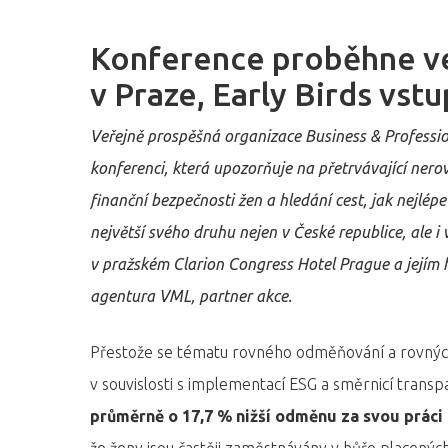
Konference proběhne ve
v Praze, Early Birds vstu
Veřejně prospěšná organizace Business & Profess
konferenci, která upozorňuje na přetrvávající ner
finanční bezpečnosti žen a hledání cest, jak nejlép
největší svého druhu nejen v České republice, ale i
v pražském Clarion Congress Hotel Prague a jejím 
agentura VML, partner akce.
Přestože se tématu rovného odměňování a rovných p
Hit enter to search or ESC to close
v souvislosti s implementací ESG a směrnicí tran
průměrně o 17,7 % nižší odměnu za svou práci