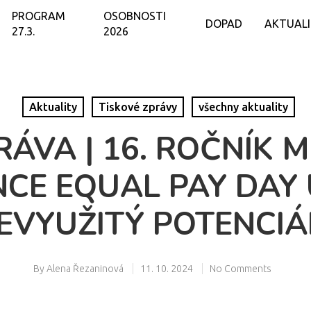
PROGRAM
OSOBNOSTI
DOPAD
AKTUAL
27.3.
2026
Aktuality
Tiskové zprávy
všechny aktuality
RÁVA | 16. ROČNÍK 
CE EQUAL PAY DAY
EVYUŽITÝ POTENCIÁ
By
Alena Řezaninová
11. 10. 2024
No Comments