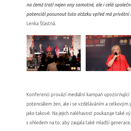
na čemž tratí nejen ony samotné, ale i celá společ
potenciál posunout tuto otázku vpřed má privátní se
Lenka Šťastná.
Konferenci provází mediální kampaň upozorňující n
potenciálem žen, ale i se vzděláváním a celkovým 
jako takové. Na jejich naléhavost poukazuje také výr
s ohledem na to, aby zaujala také mladší generace,