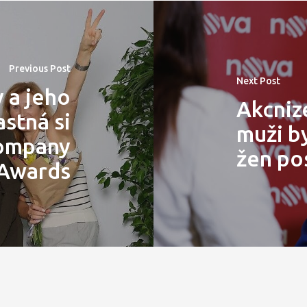
Previous Post
Next Post
 a jeho
Akcniz
stná si
muži by
Company
žen po
 Awards