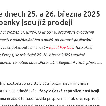
 dnech 25. a 26. března 2025
penky jsou již prodeji
ional Women CR (BPWCR) již po 16. organizuje dvoudenní
ovnosti v odměňování žen a mužů, na nutnost posilování
e využít potenciál žen i mužů –
Equal Pay Day
. Tato akce,
 v Evropě, se uskuteční 25.-26. března 2025 tradičně
hlavním tématem bude „Potenciál“. Elegantní vizuál připravila
říležitostí věnuje stále větší pozornost mimo jiné i
sparentního odměňování,
ženy v České republice dostávají
 než muži
. K tomuto rozdílu přispívá řada faktorů, například