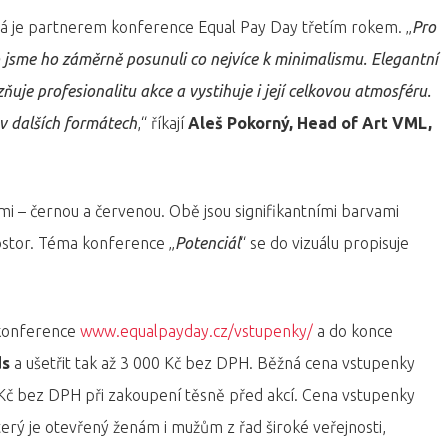
rá je partnerem konference Equal Pay Day třetím rokem. „
Pro
to jsme ho záměrně posunuli co nejvíce k minimalismu. Elegantní
uje profesionalitu akce a vystihuje i její celkovou atmosféru.
 v dalších formátech
,“ říkají
Aleš Pokorný, Head of Art VML,
mi – černou a červenou. Obě jsou signifikantními barvami
rostor. Téma konference „
Potenciál
“ se do vizuálu propisuje
konference
www.equalpayday.cz/vstupenky/
a do konce
ds
a ušetřit tak až 3 000 Kč bez DPH. Běžná cena vstupenky
Kč bez DPH při zakoupení těsně před akcí. Cena vstupenky
rý je otevřený ženám i mužům z řad široké veřejnosti,