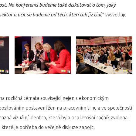
nost. Na konferenci budeme také diskutovat o tom, jaký
ktor a učit se budeme od těch, kteří tak již činí
,“ vysvětluje
a rozličná témata související nejen s ekonomickým
posilováním postavení žen na pracovním trhu a ve společnosti
azná vizuální identita, která byla pro letošní ročník zvolena i
 které je potřeba do veřejné diskuze zapojit.