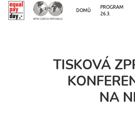
PROGRAM
DOMŮ
26.3.
TISKOVÁ ZP
KONFEREN
NA N