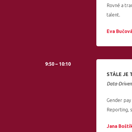
Rovné a tra
talent.
Eva Bučov
9:50 – 10:10
STÁLE JE 
Data-Driven 
Gender pay 
Reporting, 
Jana Boští