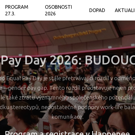
PROGRAM
OSOBNOSTI
DOPAD
AKTUAL
27.3.
2026
 Pay Day 2026: BUDO
 Equal Pay Day je stále přetrvávající rozdíl v odměň
e – gender pay gap. Tento rozdíl představuje nejen 
e také ztrátu významného společenského potenciálu, 
edku stereotypů, nedostatečné podpory work-life bala
komunikace.
Program a registrace v Happenee