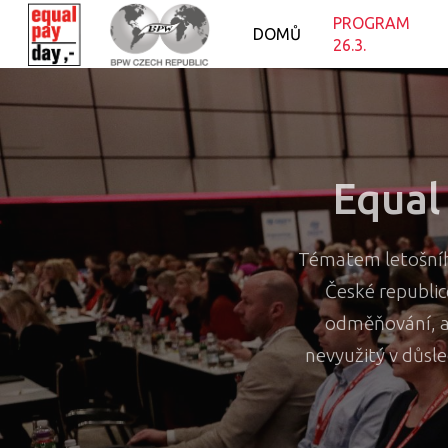
PROGRAM
DOMŮ
26.3.
Equal
Tématem letošního
České republic
odměňování, al
nevyužitý v důsl