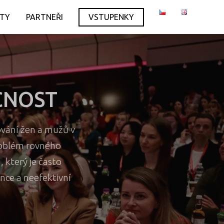
ITY
PARTNEŘI
VSTUPENKY
UCNOST
ování žen a mužů v
problém rovného
který je často
nce a neefektivní