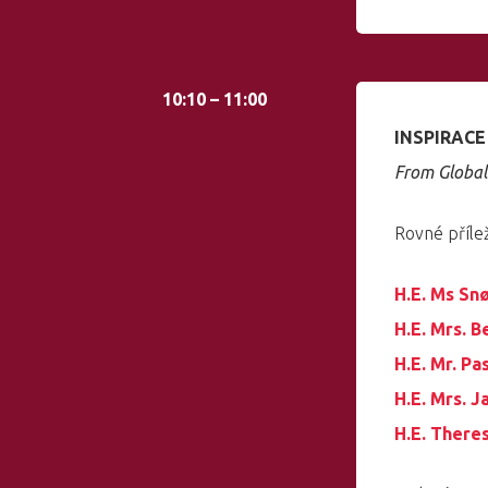
10:10 – 11:00
INSPIRACE
From Global
Rovné přílež
H.E. Ms Sn
H.E. Mrs. B
H.E. Mr. P
H.E. Mrs. 
H.E. There