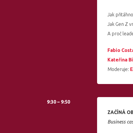
Jak přitáhno
Jak Gen Z v
A proč lead
Fabio Cost
Kateřina B
Moderuje:
E
9:30 – 9:50
ZAČÍNÁ OBD
Business cas