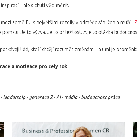
spirací – ale s chutí věci měnit.
 mezi země EU s největšími rozdíly v odměňování žen a mužů.
Z
e pomalu. Je to výzva. Je to příležitost. A je to otázka budoucnost
potkávají lidé, kteří chtějí rozumět změnám – a umí je proměnit 
race a motivace pro celý rok.
E
 · leadership · generace Z · AI · média · budoucnost práce