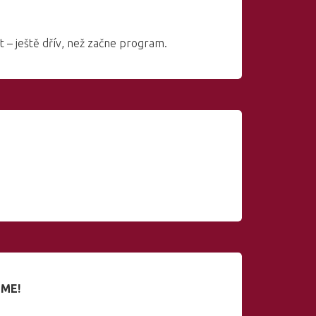
t – ještě dřív, než začne program.
ÍME!