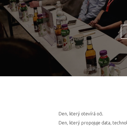
Hit enter to search or ESC to close
Den, který otevírá oči.
Den, který propojuje data, techno