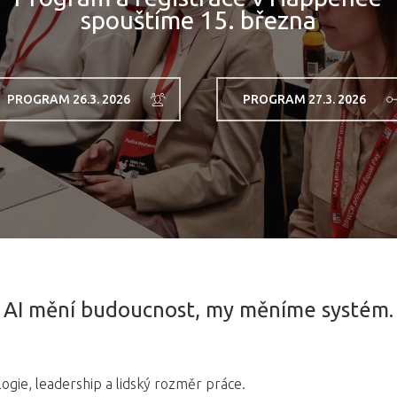
spouštíme 15. března
PROGRAM 26.3. 2026
PROGRAM 27.3. 2026
AI mění budoucnost, my měníme systém.
logie, leadership a lidský rozměr práce.