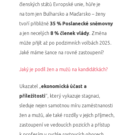
členských států Evropské unie, hůře je
na tom jen Bulharsko a Maďarsko – ženy
tvoří přibližně
35 % Poslanecké sněmovny
a jen necelých
8 % členek vlády
. Změna
může přijít až po podzimních volbách 2025.
Jaké máme šance na rovné zastoupení?
Jaký je podíl žen a mužů na kandidátkách?
Ukazatel „
ekonomická účast a
příležitosti
“, který vykazuje stagnaci,
sleduje nejen samotnou míru zaměstnanosti
žen a mužů, ale také rozdíly v jejich příjmech,
zastoupení ve vedoucích pozicích a přístup
k profesím v rychle rostoucích oborech.