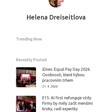
Program 26.3
Helena Dreiseitlova
Program 27.3
Osobnosti 20
Trending Now
Dopad
Aktuality
Recently Posted
iDnes: Equal Pay Day 2026:
Partneři
Osobnosti, které hýbou
pracovním trhem
Vstupenky
21. 4. 2026
E15: AI first nefunguje vždy.
Firmy by měly začít menšími
kroky, radí expertky