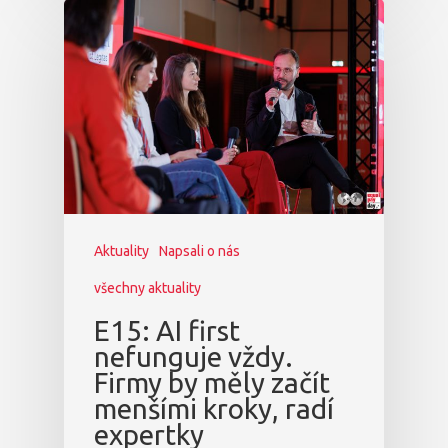
Aktuality
Napsali o nás
všechny aktuality
E15: AI first
nefunguje vždy.
Firmy by měly začít
menšími kroky, radí
expertky