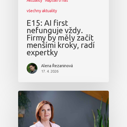
Aktuality
Napsali o nás
všechny aktuality
E15: AI first
nefunguje vždy.
Firmy by měly začít
menšími kroky, radí
expertky
Alena Řezaninová
17. 4. 2026