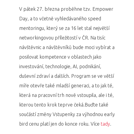
V pátek 27. března proběhne tzv. Empower
Day, a to včetně vyhledávaného speed
mentoringu, který se za 16 let stal největší
networkingovou příležitostí v ČR. Na tisíc
návštěvnic a návštěvníků bude moci vybírat a
posilovat kompetence v oblastech jako
investování, technologie, AI, podnikání,
duševní zdraví a dalších. Program se ve větší
míře otevře také mladší generaci, a to jak té,
která na pracovní trh nově vstoupila, ale i té,
kterou tento krok teprve čeká.Buďte také
součástí změny Vstupenky za výhodnou early
bird cenu platí jen do konce roku. Více
tady
.
PRO MÉDIA
MINULÉ ROČN
PŘIHLÁŠENÍ