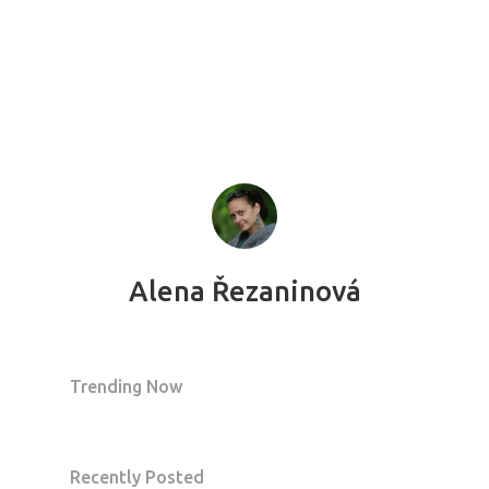
Domů
Program 26.3
Program 27.3
Osobnosti 20
Alena Řezaninová
Dopad
Aktuality
Trending Now
Partneři
Vstupenky
Recently Posted