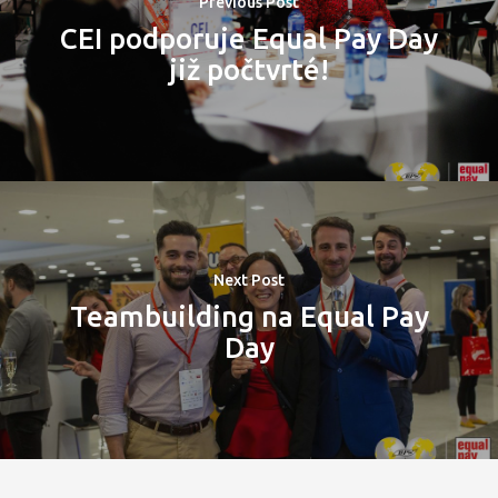
Previous Post
CEI podporuje Equal Pay Day
již počtvrté!
Next Post
Teambuilding na Equal Pay
Day