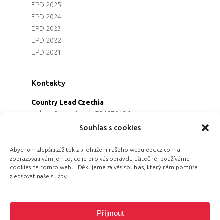
EPD 2025
EPD 2024
EPD 2023
EPD 2022
EPD 2021
Kontakty
Country Lead Czechia
Helena Dreiseitlová
|
731970136
Koordinátorka projektu
Souhlas s cookies
Alena Řezaninová
|
736163461
Programová ředitelka
Abychom zlepšili zážitek z prohlížení našeho webu epdcz.com a
zobrazovali vám jen to, co je pro vás opravdu užitečné, používáme
Jana Černoušková
|
607782535
cookies na tomto webu. Děkujeme za váš souhlas, který nám pomůže
Partnerství & fundraising
zlepšovat naše služby.
Eva Primus Kovandová
|
602646688
Komunikace & PR
Radka Hájková
|
730158883
Příjmout