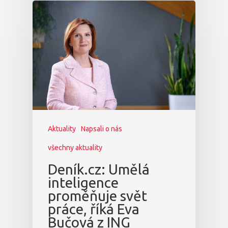
Aktuality
Napsali o nás
všechny aktuality
Deník.cz: Umělá
inteligence
proměňuje svět
práce, říká Eva
Bučová z ING