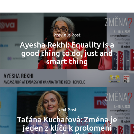
PRO MÉDIA
MINULÉ ROČN
PŘIHLÁŠENÍ
Previous Post
Domů
Ayesha Rekhi: Equality is a
good thing to do, just and
Program 26.3
smart thing
Program 27.3
Osobnosti 20
Dopad
Next Post
Taťána Kuchařová: Změna je
Aktuality
jeden z klíčů k prolomení