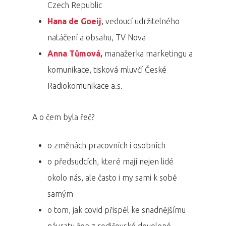
Czech Republic
Hana de Goeij
, vedoucí udržitelného
natáčení a obsahu, TV Nova
Anna Tůmová,
manažerka marketingu a
komunikace, tisková mluvčí České
Radiokomunikace a.s.
A o čem byla řeč?
o změnách pracovních i osobních
o předsudcích, které mají nejen lidé
okolo nás, ale často i my sami k sobě
samým
o tom, jak covid přispěl ke snadnějšímu