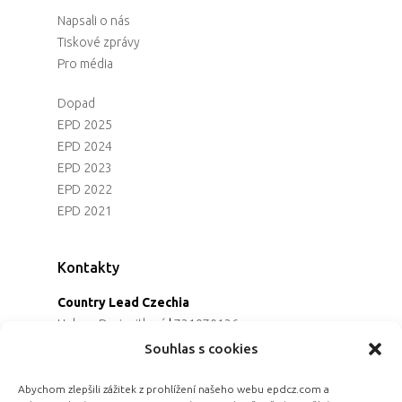
Napsali o nás
Tiskové zprávy
Pro média
Dopad
EPD 2025
EPD 2024
EPD 2023
EPD 2022
EPD 2021
Kontakty
Country Lead Czechia
Helena Dreiseitlová
|
731970136
Koordinátorka projektu
Souhlas s cookies
Alena Řezaninová
|
736163461
Programová ředitelka
Abychom zlepšili zážitek z prohlížení našeho webu epdcz.com a