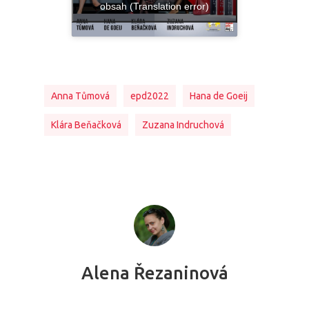
obsah (Translation error)
Anna Tůmová
epd2022
Hana de Goeij
Klára Beňačková
Zuzana Indruchová
Alena Řezaninová