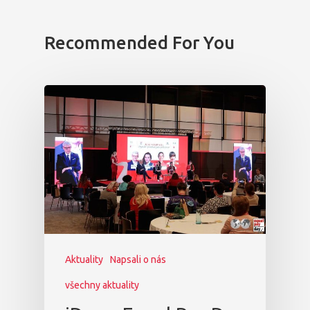
Osobnosti 20
Recommended For You
Dopad
Aktuality
Partneři
Vstupenky
Aktuality
Napsali o nás
všechny aktuality