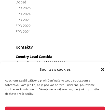
Dopad
EPD 2025
EPD 2024
EPD 2023
EPD 2022
EPD 2021
Kontakty
Country Lead Czechia
Helena Dreiseitlová
|
731970136
Koordinátorka projektu
Souhlas s cookies
Alena Řezaninová
|
736163461
Programová ředitelka
Abychom zlepšili zážitek z prohlížení našeho webu epdcz.com a
zobrazovali vám jen to, co je pro vás opravdu užitečné, používáme
Jana Černoušková
|
607782535
cookies na tomto webu. Děkujeme za váš souhlas, který nám pomůže
Partnerství & fundraising
zlepšovat naše služby.
Eva Primus Kovandová
|
602646688
Komunikace & PR
Radka Hájková
|
730158883