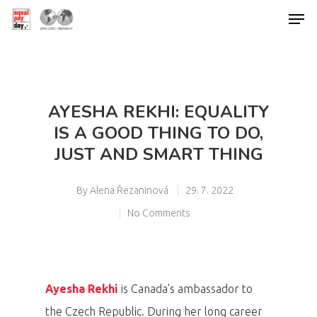
Hit enter to search or ESC to close
AYESHA REKHI: EQUALITY
IS A GOOD THING TO DO,
JUST AND SMART THING
By
Alena Řezaninová
29. 7. 2022
No Comments
Ayesha Rekhi
is Canada’s ambassador to
the Czech Republic. During her long career