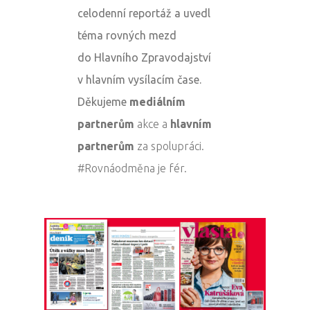
celodenní
reportáž
a uvedl
téma rovných mezd
do
Hlavního Zpravodajství
v hlavním vysílacím čase.
Děkujeme
mediálním
partnerům
akce a
hlavním
partnerům
za spolupráci.
#
Rovnáodměna
je fér.