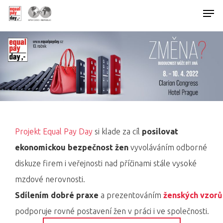
Hit enter to search or ESC to close
Projekt Equal Pay Day
si klade za cíl
posilovat
ekonomickou bezpečnost žen
vyvoláváním odborné
diskuze firem i veřejnosti nad příčinami stále vysoké
mzdové nerovnosti.
Sdílením dobré praxe
a prezentováním
ženských vzorů
podporuje rovné postavení žen v práci i ve společnosti.