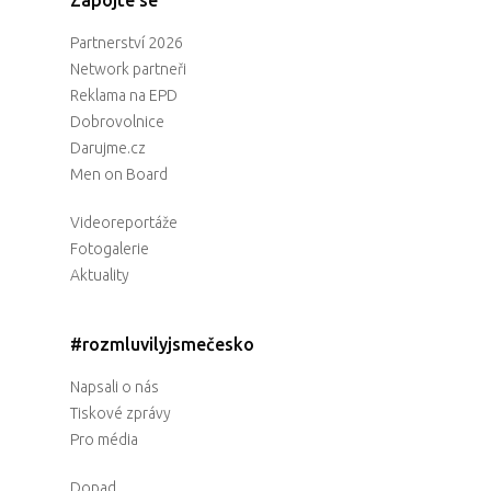
Zapojte se
Partnerství 2026
Network partneři
Reklama na EPD
Dobrovolnice
Darujme.cz
Men on Board
Videoreportáže
Fotogalerie
Aktuality
#rozmluvilyjsmečesko
Napsali o nás
Tiskové zprávy
Pro média
Dopad