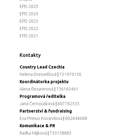
EPD 2025
EPD 2024
EPD 2023
EPD 2022
EPD 2021
Kontakty
Country Lead Czechia
Helena Dreiseitlová
|
731970136
Koordinátorka projektu
Alena Řezaninová
|
736163461
Programová ředitelka
Jana Černoušková
|
607782535
Partnerství & fundraising
Eva Primus Kovandová
|
602646688
Komunikace & PR
Radka Hájková
|
730158883