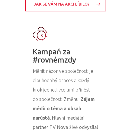
JAK SE VÁM NA AKCI LÍBILO?
Kampaň za
#rovnémzdy
Měnit názor ve společnosti je
dlouhodobý proces a každý
krok jednotlivce umí přinést
do společnosti Změnu.
Zájem
médií o téma a obsah
narůstá.
Hlavní mediální
partner TV Nova živě odvysílal