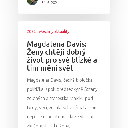
31. 5. 2021
PRO MÉDIA
MINULÉ ROČN
PŘIHLÁŠENÍ
2022
všechny aktuality
Domů
Magdalena Davis:
Program 26.3
Ženy chtějí dobrý
život pro své blízké a
Program 27.3
tím mění svět
Osobnosti 20
Magdalena Davis, česká bioložka,
politička, spolupředsedkyně Strany
Dopad
zelených a starostka Mníšku pod
Brdy, věří, že jakákoliv témata jsou
Aktuality
nejlépe uchopitelná skrze vlastní
Partneři
zkušenost. Jako žena,…