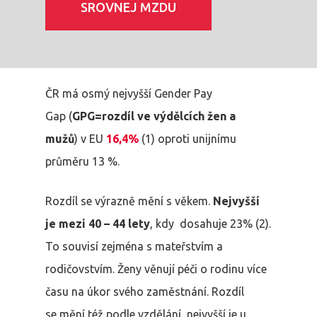
SROVNEJ MZDU
ČR má osmý nejvyšší Gender Pay
Gap (
GPG=rozdíl ve výdělcích žen a
mužů
)
v EU
16,4
%
(1)
oproti unijnímu
průměru 13 %.
Rozdíl se výrazně mění s věkem.
Nejvyšší
je mezi 40 – 44 lety
, kdy dosahuje 23%
(2)
.
To souvisí zejména s mateřstvím a
rodičovstvím. Ženy věnují péči o rodinu více
času na úkor svého zaměstnání. Rozdíl
se mění též podle vzdělání, nejvyšší je u