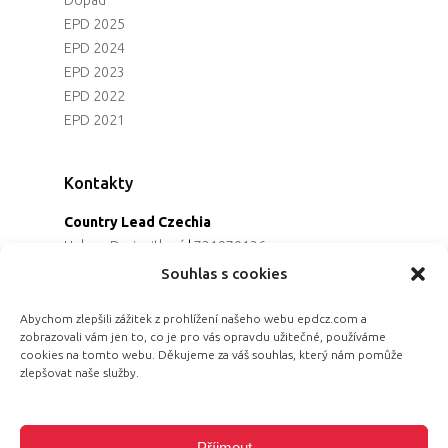
Dopad
EPD 2025
EPD 2024
EPD 2023
EPD 2022
EPD 2021
Kontakty
Country Lead Czechia
Helena Dreiseitlová
|
731970136
Koordinátorka projektu
Souhlas s cookies
Alena Řezaninová
|
736163461
Programová ředitelka
Abychom zlepšili zážitek z prohlížení našeho webu epdcz.com a
zobrazovali vám jen to, co je pro vás opravdu užitečné, používáme
Jana Černoušková
|
607782535
cookies na tomto webu. Děkujeme za váš souhlas, který nám pomůže
Partnerství & fundraising
zlepšovat naše služby.
Eva Primus Kovandová
|
602646688
Komunikace & PR
Radka Hájková
|
730158883
Příjmout