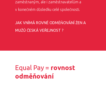
zaměstnaným, ale i zaměstnavatelům a
v konečném důsledku celé společnosti.
JAK VNÍMÁ ROVNÉ ODMĚŇOVÁNÍ ŽEN A
MUŽŮ ČESKÁ VEŘEJNOST ?
Equal Pay =
rovnost
odměňování