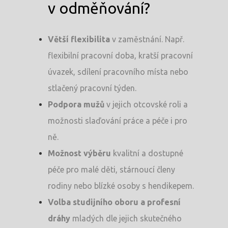
v odměňování?
Osobnosti 20
Dopad
Větší flexibilita
v zaměstnání. Např.
flexibilní pracovní doba, kratší pracovní
Aktuality
úvazek, sdílení pracovního místa nebo
Partneři
stlačený pracovní týden.
Podpora mužů
v jejich otcovské roli a
Vstupenky
možnosti slaďování práce a péče i pro
ně.
Možnost výběru
kvalitní a dostupné
péče pro malé děti, stárnoucí členy
rodiny nebo blízké osoby s hendikepem.
Volba studijního oboru a profesní
dráhy
mladých dle jejich skutečného