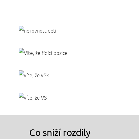
PRO MÉDIA
MINULÉ ROČN
PŘIHLÁŠENÍ
Domů
Program 26.3
Program 27.3
Co sníží rozdíly