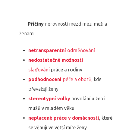
Příčiny
nerovnosti mezd mezi muži a
ženami
netransparentní
odměňování
nedostatečné možnosti
slaďování
práce a rodiny
podhodnocení
péče a oborů,
kde
převažují ženy
stereotypní volby
povolání u žen i
mužů v mladém věku
neplacené práce v domácnosti
, které
se věnují ve větší míře ženy