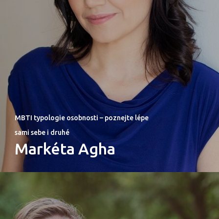
MBTI typologie osobnosti – poznejte lépe
sami sebe i druhé
Markéta Agha