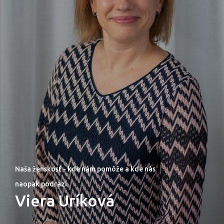
Naša ženskosť - kde nám pomôže a kde nás
naopak podrazí
Viera Uríková