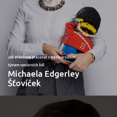
Jak efektivně pracovat s mezinárodním
týmem seniorních lidí
Michaela Edgerley
Šťovíček