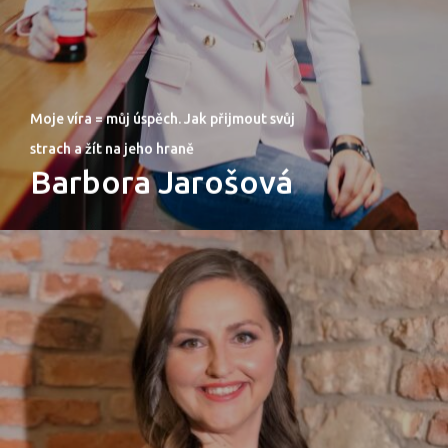
Moje víra = můj úspěch. Jak přijmout svůj
strach a žít na jeho hraně
Barbora Jarošová