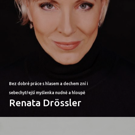
PRO MÉDIA
MINULÉ ROČN
PŘIHLÁŠENÍ
Domů
Program 26.3
Bez dobré práce s hlasem a dechem zní i
sebechytřejší myšlenka nudně a hloupě
Program 27.3
Renata Drössler
Osobnosti 20
Dopad