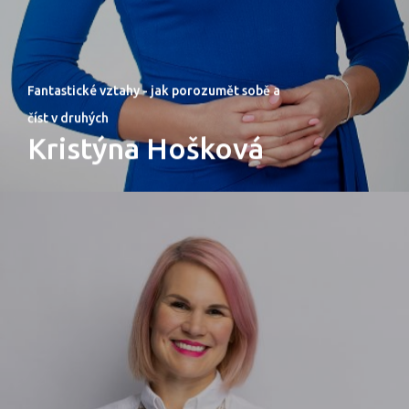
Fantastické vztahy - jak porozumět sobě a
číst v druhých
Kristýna Hošková