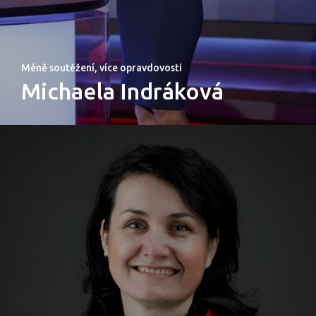
Méně soutěžení, více opravdovosti
Michaela Indráková