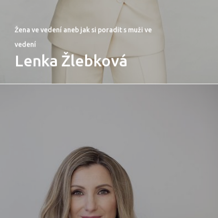
Žena ve vedení aneb jak si poradit s muži ve
vedení
Lenka Žlebková