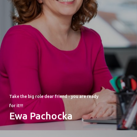
Take the big role dear friend - you are ready
for it!!!
Ewa Pachocka