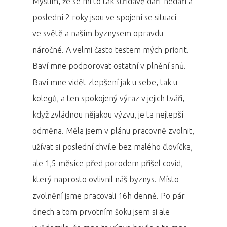
Myslím, že se mi to tak střídavě daří-nedaří a
poslední 2 roky jsou ve spojení se situací
ve světě a naším byznysem opravdu
náročné. A velmi často testem mých priorit.
Baví mne podporovat ostatní v plnění snů.
Baví mne vidět zlepšení jak u sebe, tak u
kolegů, a ten spokojený výraz v jejich tváři,
když zvládnou nějakou výzvu, je ta nejlepší
odměna. Měla jsem v plánu pracovně zvolnit,
užívat si poslední chvíle bez malého človíčka,
ale 1,5 měsíce před porodem přišel covid,
který naprosto ovlivnil náš byznys. Místo
zvolnění jsme pracovali 16h denně. Po pár
dnech a tom prvotním šoku jsem si ale