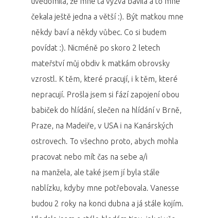
uvědomila, že mne ta výzva bavila a to mne
čekala ještě jedna a větší :). Být matkou mne
někdy baví a někdy vůbec. Co si budem
povídat :). Nicméně po skoro 2 letech
mateřství můj obdiv k matkám obrovsky
vzrostl. K těm, které pracují, i k těm, které
nepracují. Prošla jsem si fází zapojení obou
babiček do hlídání, slečen na hlídání v Brně,
Praze, na Madeiře, v USA i na Kanárských
ostrovech. To všechno proto, abych mohla
pracovat nebo mít čas na sebe a/i
na manžela, ale také jsem jí byla stále
nablízku, kdyby mne potřebovala. Vanesse
budou 2 roky na konci dubna a já stále kojím.