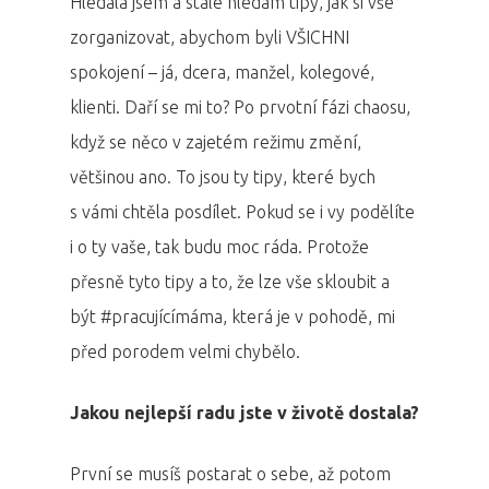
Hledala jsem a stále hledám tipy, jak si vše
zorganizovat, abychom byli VŠICHNI
spokojení – já, dcera, manžel, kolegové,
klienti. Daří se mi to? Po prvotní fázi chaosu,
když se něco v zajetém režimu změní,
většinou ano. To jsou ty tipy, které bych
s vámi chtěla posdílet. Pokud se i vy podělíte
i o ty vaše, tak budu moc ráda. Protože
přesně tyto tipy a to, že lze vše skloubit a
být #pracujícímáma, která je v pohodě, mi
před porodem velmi chybělo.
Jakou nejlepší radu jste v životě dostala?
První se musíš postarat o sebe, až potom