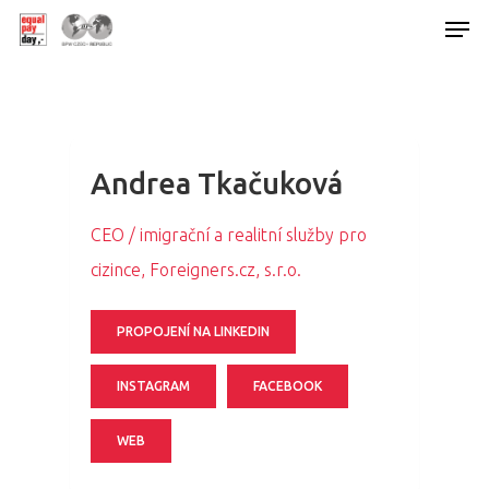
Hit enter to search or ESC to close
Andrea Tkačuková
CEO / imigrační a realitní služby pro
cizince, Foreigners.cz, s.r.o.
PROPOJENÍ NA LINKEDIN
INSTAGRAM
FACEBOOK
WEB