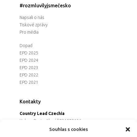
#rozmluvilyjsmečesko
Napsali o nás
Tiskové zprávy
Pro média
Dopad
EPD 2025
EPD 2024
EPD 2023
EPD 2022
EPD 2021
Kontakty
Country Lead Czechia
Helena Dreiseitlová
|
731970136
Koordinátorka projektu
Souhlas s cookies
Alena Řezaninová
|
736163461