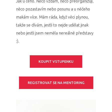
Jak u čeho. Něco vzdám, něco přeorganizuji,
Partneři
něco pozastavím nebo posunu a u něčeho
makám více. Mám ráda, když věci plynou,
Vstupenky
takže se dívám, jestli to nejde udělat jinak
nebo jestli jsem neměla nereálné představy
:).
KOUPIT VSTUPENKU
REGISTROVAT SE NA MENTORING