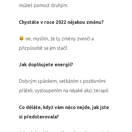
můžeš pomoct druhým.
PRO MÉDIA
MINULÉ ROČN
PŘIHLÁŠENÍ
Chystáte v roce 2022 nějakou změnu?
ne, myslím, že ty změny zvenčí a
Domů
přizpůsobit se jim stačí!
Program 26.3
Jak doplňujete energii?
Program 27.3
Dobrým spánkem, setkáním s pozitivními
přáteli, vystoupením na nějaké akci, terapií.
Osobnosti 20
Dopad
Co děláte, když vám něco nejde, jak jste
si představovala?
Aktuality