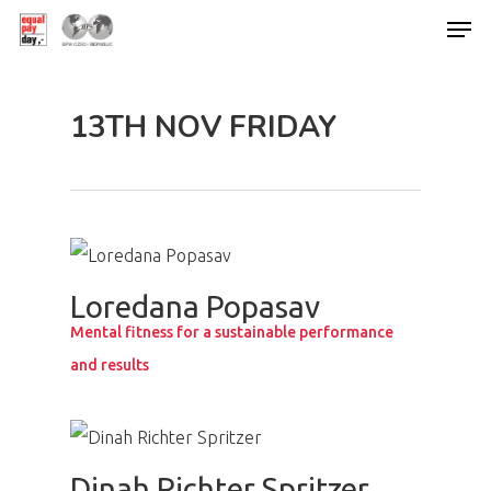
13TH NOV FRIDAY
Hit enter to search or ESC to close
Loredana Popasav
Mental fitness for a sustainable performance
and results
Dinah Richter Spritzer