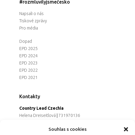
#rozmluvilyjsmečesko
Napsali o nás
Tiskové zprávy
Pro média
Dopad
EPD 2025
EPD 2024
EPD 2023
EPD 2022
EPD 2021
Kontakty
Country Lead Czechia
Helena Dreiseitlová
|
731970136
Koordinátorka projektu
Souhlas s cookies
Alena Řezaninová
|
736163461