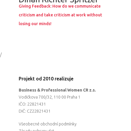
Giving Feedback: How do we communicate
criticism and take criticism at work without
losing our minds!
/
PRO MÉDIA
MINULÉ ROČN
Projekt od 2010 realizuje
PŘIHLÁŠENÍ
Business & Professional Women CR z.s.
Vodičkova 700/32, 110 00 Praha 1
IČO: 22821431
Home
DIČ: CZ22821431
Program
Všeobecné obchodní podmínky