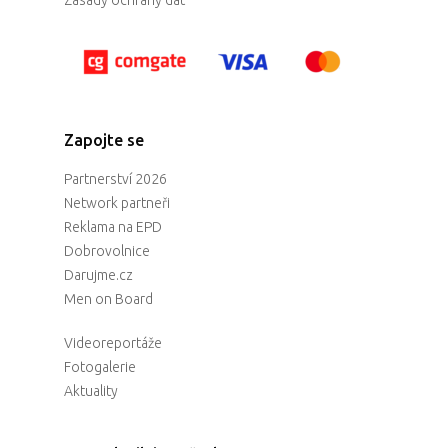
Zásady ochrany dat
Speakers &
Mentors 2026
News
Zapojte se
Welcome to
Partnerství 2026
Prague
Network partneři
Reklama na EPD
Impact
Dobrovolnice
Darujme.cz
Tickets
Men on Board
Videoreportáže
Fotogalerie
Aktuality