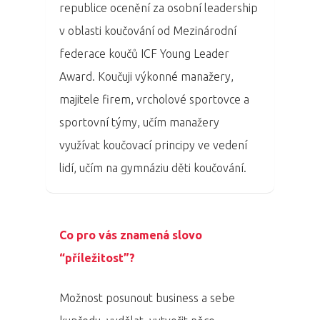
republice ocenění za osobní leadership
v oblasti koučování od Mezinárodní
federace koučů ICF Young Leader
Award. Koučuji výkonné manažery,
majitele firem, vrcholové sportovce a
sportovní týmy, učím manažery
využívat koučovací principy ve vedení
lidí, učím na gymnáziu děti koučování.
PRO MÉDIA
MINULÉ ROČN
PŘIHLÁŠENÍ
Co pro vás znamená slovo
Domů
“příležitost”?
Program 26.3
Možnost posunout business a sebe