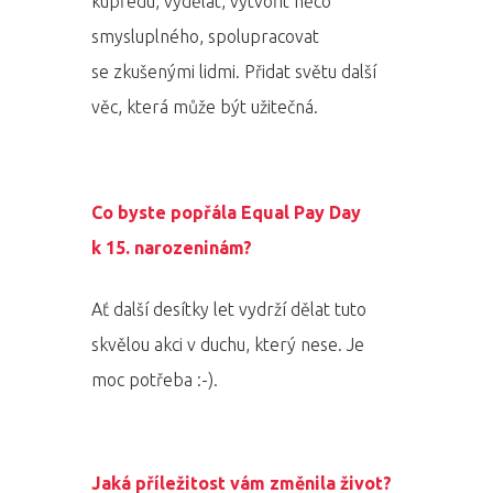
Program 27.3
kupředu, vydělat, vytvořit něco
smysluplného, spolupracovat
Osobnosti 20
se zkušenými lidmi. Přidat světu další
Dopad
věc, která může být užitečná.
Aktuality
Co byste popřála Equal Pay Day
Partneři
k 15. narozeninám?
Vstupenky
Ať další desítky let vydrží dělat tuto
skvělou akci v duchu, který nese. Je
moc potřeba :-).
Jaká příležitost vám změnila život?