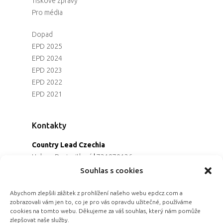
Tiskové zprávy
Pro média
Dopad
EPD 2025
EPD 2024
EPD 2023
EPD 2022
EPD 2021
Kontakty
Country Lead Czechia
Helena Dreiseitlová
|
731970136
Koordinátorka projektu
Souhlas s cookies
Alena Řezaninová
|
736163461
Programová ředitelka
Abychom zlepšili zážitek z prohlížení našeho webu epdcz.com a
zobrazovali vám jen to, co je pro vás opravdu užitečné, používáme
Jana Černoušková
|
607782535
cookies na tomto webu. Děkujeme za váš souhlas, který nám pomůže
Partnerství & fundraising
zlepšovat naše služby.