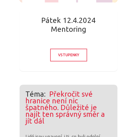
Pátek 12.4.2024
Mentoring
VSTUPENKY
Téma:
Překročit své
hranice není nic
špatného. Důležité je
najít ten správný směr a
jít dál
Lidé jsou unavení, i ti, co byli odolní,