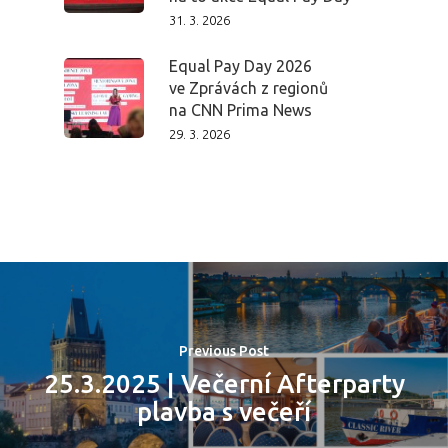
Domů
31. 3. 2026
Equal Pay Day 2026
Program 26.3
ve Zprávách z regionů
na CNN Prima News
Program 27.3
29. 3. 2026
Osobnosti 20
Dopad
Aktuality
Partneři
Previous Post
25.3.2025 | Večerní Afterparty
Vstupenky
plavba s večeří