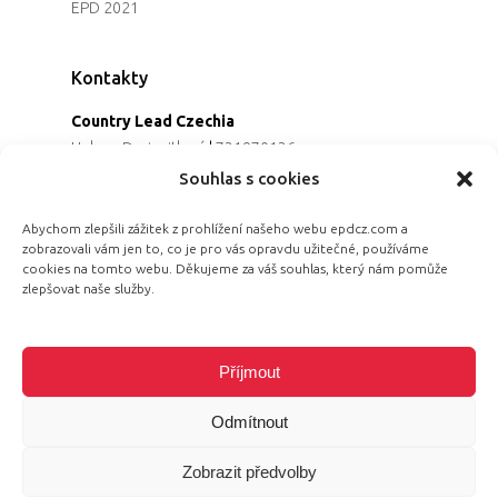
EPD 2021
Kontakty
Country Lead Czechia
Helena Dreiseitlová
|
731970136
Koordinátorka projektu
Souhlas s cookies
Alena Řezaninová
|
736163461
Programová ředitelka
Abychom zlepšili zážitek z prohlížení našeho webu epdcz.com a
zobrazovali vám jen to, co je pro vás opravdu užitečné, používáme
Jana Černoušková
|
607782535
cookies na tomto webu. Děkujeme za váš souhlas, který nám pomůže
Partnerství & fundraising
zlepšovat naše služby.
Eva Primus Kovandová
|
602646688
Komunikace & PR
Radka Hájková
|
730158883
Příjmout
Odmítnout
Zobrazit předvolby
© 2026 Equal Pay Day.