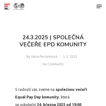
Hit enter to search or ESC to close
24.3.2025 | SPOLEČNÁ
VEČEŘE EPD KOMUNITY
By
Alena Řezaninová
3. 2. 2025
No Comments
S radostí vás zveme na
společnou večeři
Equal Pay Day komunity
, která
se uskuteční
24. března 2025 od 19:00