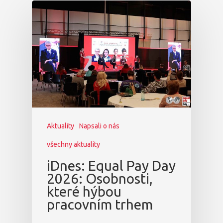
Aktuality
Napsali o nás
všechny aktuality
iDnes: Equal Pay Day
2026: Osobnosti,
které hýbou
pracovním trhem