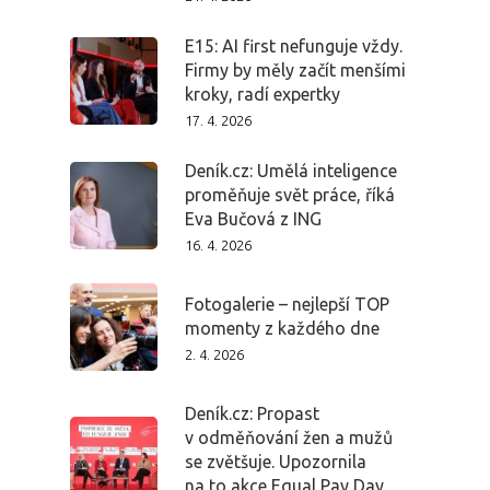
E15: AI first nefunguje vždy.
Firmy by měly začít menšími
kroky, radí expertky
17. 4. 2026
Deník.cz: Umělá inteligence
proměňuje svět práce, říká
Eva Bučová z ING
16. 4. 2026
Fotogalerie – nejlepší TOP
momenty z každého dne
2. 4. 2026
PRO MÉDIA
MINULÉ ROČN
Deník.cz: Propast
PŘIHLÁŠENÍ
v odměňování žen a mužů
se zvětšuje. Upozornila
na to akce Equal Pay Day