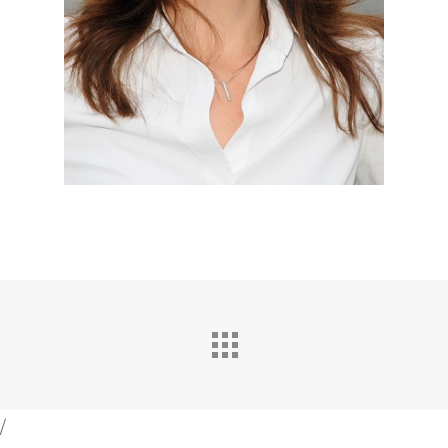
News
Welcome to
Prague
Impact
Tickets
/