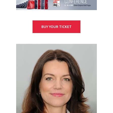
BUY YOUR TICKET
PRO MÉDIA
MINULÉ ROČN
PŘIHLÁŠENÍ
Home
Program
Speakers &
Mentors 2026