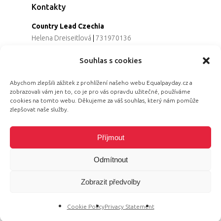
Kontakty
Country Lead Czechia
Helena Dreiseitlová
|
731970136
Koordinátorka projektu
Souhlas s cookies
Alena Řezaninová
|
736163461
Programová ředitelka
Abychom zlepšili zážitek z prohlížení našeho webu Equalpayday.cz a
Jana Černoušková
|
607782535
zobrazovali vám jen to, co je pro vás opravdu užitečné, používáme
Partnerství & fundraising
cookies na tomto webu. Děkujeme za váš souhlas, který nám pomůže
Eva Primus Kovandová
|
602646688
zlepšovat naše služby.
Komunikace & PR
Radka Hájková
|
730158883
Příjmout
Odmítnout
Zobrazit předvolby
© 2026 Equal Pay Day.
Cookie Policy
Privacy Statement