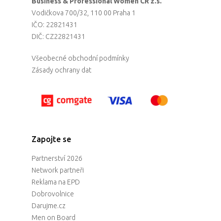
Business & Professional Women CR z.s.
Vodičkova 700/32, 110 00 Praha 1
IČO: 22821431
DIČ: CZ22821431
Všeobecné obchodní podmínky
Zásady ochrany dat
Zapojte se
Partnerství 2026
Network partneři
Reklama na EPD
Dobrovolnice
Darujme.cz
Men on Board