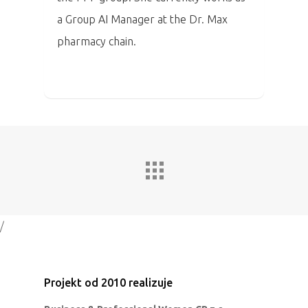
a Group AI Manager at the Dr. Max
Program
pharmacy chain.
Speakers &
Mentors 2026
News
Welcome to
Prague
Impact
/
Tickets
Projekt od 2010 realizuje