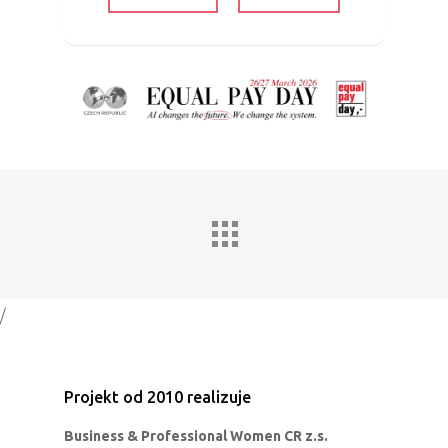
PRO MÉDIA
MINULÉ ROČN
PŘIHLÁŠENÍ
Home
Program
Speakers &
/
Mentors 2026
News
Projekt od 2010 realizuje
Business & Professional Women CR z.s.