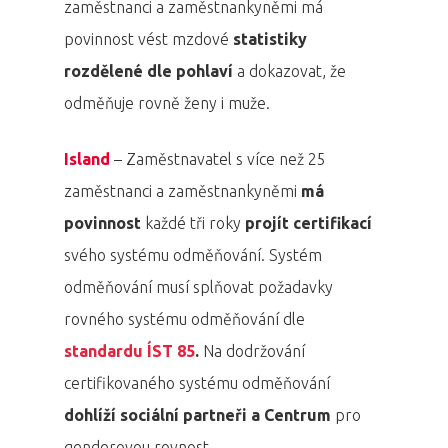
Aktuality
zaměstnanci a zaměstnankyněmi má
povinnost vést mzdové
statistiky
Partneři
rozdělené dle pohlaví
a dokazovat, že
odměňuje rovně ženy i muže.
Vstupenky
Island
– Zaměstnavatel s více než 25
zaměstnanci a zaměstnankyněmi
má
povinnost
každé tři roky
projít certifikací
svého systému odměňování. Systém
odměňování musí splňovat požadavky
rovného systému odměňování dle
standardu ÍST 85
.
Na dodržování
certifikovaného systému odměňování
dohlíží sociální partneři a Centrum
pro
genderovou rovnost.