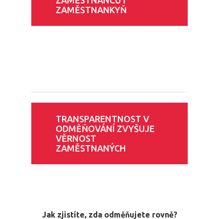
ZAMĚSTNANCŮ I
ZAMĚSTNANKYŇ
TRANSPARENTNOST V
ODMĚŇOVÁNÍ ZVYŠUJE
VĚRNOST
ZAMĚSTNANÝCH
Jak zjistíte, zda odměňujete rovně?