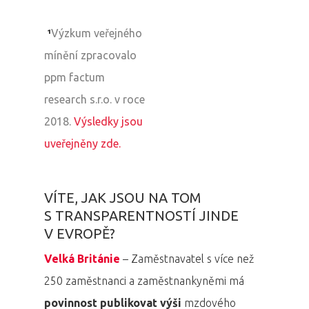
¹
Výzkum veřejného
mínění zpracovalo
ppm factum
research s.r.o. v roce
2018.
Výsledky jsou
uveřejněny zde.
VÍTE, JAK JSOU NA TOM
S TRANSPARENTNOSTÍ JINDE
V EVROPĚ?
Velká Británie
– Zaměstnavatel s více než
250 zaměstnanci a zaměstnankyněmi má
povinnost publikovat výši
mzdového