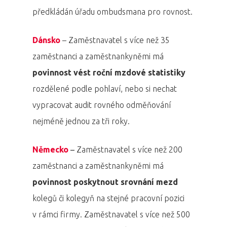
předkládán úřadu ombudsmana pro rovnost.
Dánsko
– Zaměstnavatel s více než 35
PRO MÉDIA
MINULÉ ROČN
zaměstnanci a zaměstnankyněmi má
PŘIHLÁŠENÍ
povinnost vést roční mzdové statistiky
rozdělené podle pohlaví, nebo si nechat
Domů
vypracovat audit rovného odměňování
nejméně jednou za tři roky.
Program 26.3
Program 27.3
Německo
–
Zaměstnavatel s více než 200
zaměstnanci a zaměstnankyněmi má
Osobnosti 20
povinnost poskytnout srovnání mezd
kolegů či kolegyň na stejné pracovní pozici
Dopad
v rámci firmy. Zaměstnavatel s více než 500