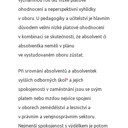
významnou roli též nízké platové
ohodnocení a neperspektivní vyhlídky
v oboru. U pedagogiky a učitelství je hlavním
důvodem velmi nízké platové ohodnocení
v kombinaci se skutečností, že absolvent či
absolventka neměli v plánu
ve vystudovaném oboru zůstat.
Při srovnání absolventů a absolventek
vyšších odborných škol
³
a jejich
spokojenosti v zaměstnání jsou se svým
platem nebo mzdou nejvíce spojeni
v oborech zemědělství a lesnictví a
v právním a veřejnosprávním sektoru.
Nejmenší spokojenost s výdělkem je potom