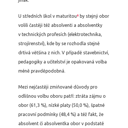
jinak.
U středních škol v maturitou
²
by stejný obor
volili častěji též absolventi a absolventky
v technických profesích (elektrotechnika,
strojírenství), kde by se rozhodla stejně
drtivá
většina z nich. V případě stavebnictví,
pedagogiky a učitelství je opakovaná volba
méně pravděpodobná.
Mezi nejčastěji zmiňované důvody pro
odlišnou volbu oboru patří: ztráta zájmu o
obor (61,3 %), nízké platy (50,0 %), špatné
pracovní podmínky (48,4 %) a též fakt, že
absolvent či absolventka obor v podstatě