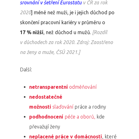
srovnání v šetření Eurostatu
v ČR za rok
2020
] méně než muži, je i jejich důchod po
skončení pracovní kariéry v průměru o
PRO MÉDIA
MINULÉ ROČN
17 %
nižší
, než důchod u mužů.
[
Rozdíl
PŘIHLÁŠENÍ
v důchodech za rok 2020. Zdroj: Zaostřeno
na ženy a muže, ČSÚ 2021.]
Domů
Další:
Program 26.3
netransparentní
odměňování
Program 27.3
nedostatečné
Osobnosti 20
možnosti
slaďování
práce a rodiny
podhodnocení
péče a oborů,
kde
Dopad
převažují ženy
neplacené práce v domácnosti
, které