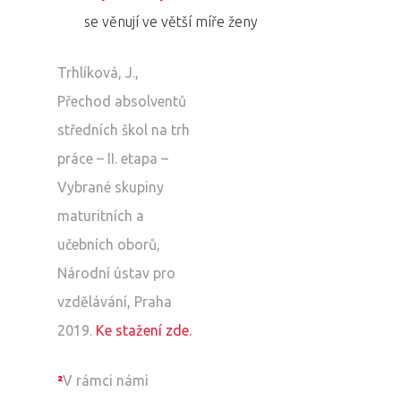
Aktuality
se věnují ve větší míře ženy
Partneři
Trhlíková, J.,
Vstupenky
Přechod absolventů
středních škol na trh
práce – II. etapa –
Vybrané skupiny
maturitních a
učebních oborů,
Národní ústav pro
vzdělávání, Praha
2019.
Ke stažení zde.
²
V rámci námi