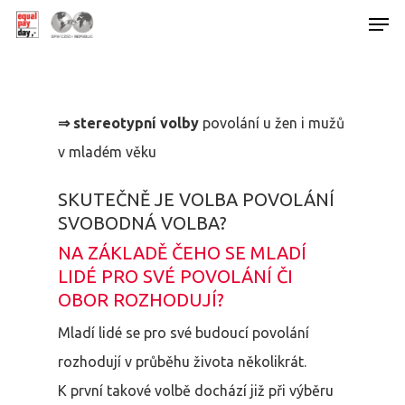
Hit enter to search or ESC to close
⇒ stereotypní volby
povolání u žen i mužů
v mladém věku
SKUTEČNĚ JE VOLBA POVOLÁNÍ
SVOBODNÁ VOLBA?
NA ZÁKLADĚ ČEHO SE MLADÍ
LIDÉ PRO SVÉ POVOLÁNÍ ČI
OBOR ROZHODUJÍ?
Mladí lidé se pro své budoucí povolání
rozhodují v průběhu života několikrát.
K první takové volbě dochází již při výběru