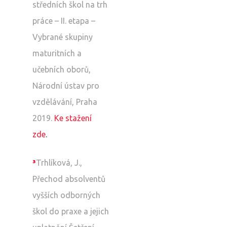
středních škol na trh
práce – II. etapa –
Vybrané skupiny
maturitních a
učebních oborů,
Národní ústav pro
vzdělávání, Praha
2019.
Ke stažení
zde
.
³
Trhlíková, J.,
Přechod absolventů
vyšších odborných
škol do praxe a jejich