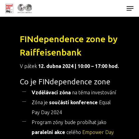
FINdependence zone by
Hit enter to search or ESC to close
Raiffeisenbank
V pátek
12. dubna 2024 | 10:00 – 17:00 hod.
Co je FINdependence zone
Vzdělávací zóna
na téma investování
Zóna je
součástí konference
Equal
Pay Day 2024
Program zóny bude probíhat jako
paralelní akce
celého
Empower Day