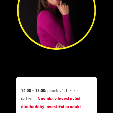
14:00 – 15:00:
panelová diskuze
na téma:
Novinka v investování:
dlouhodobý investiční produkt