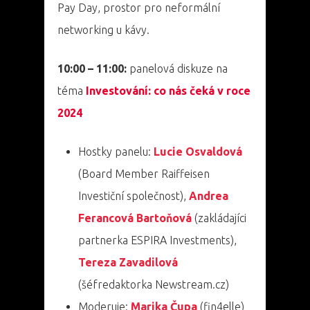
Pay Day, prostor pro neformální
networking u kávy.
10:00 – 11:00:
panelová diskuze na
téma
Investování: co nás čeká v roce
2024
Hostky panelu:
Lucie Osvaldová
(Board Member Raiffeisen
Investiční společnost),
Andrea
Ferancová Bartoňová
(zakládajíci
partnerka ESPIRA Investments),
Tereza Zavadilová
(šéfredaktorka Newstream.cz)
Moderuje:
Marika Čupa
(fin4elle)