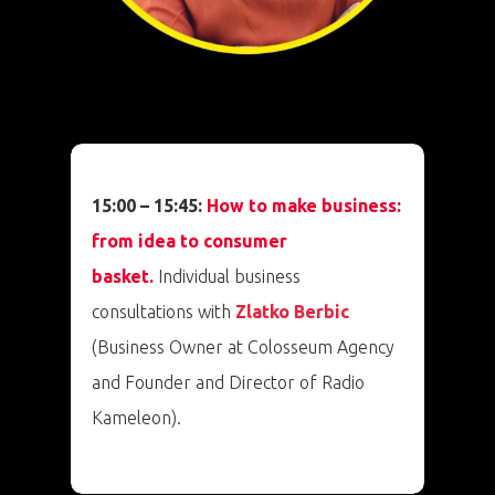
PRO MÉDIA
MINULÉ ROČN
PŘIHLÁŠENÍ
15:00 – 15:45:
How to make business:
from idea to consumer
Domů
basket.
Individual business
Program 26.3
consultations with
Zlatko Berbic
(Business Owner at Colosseum Agency
Program 27.3
and Founder and Director of Radio
Kameleon).
Osobnosti 20
Dopad