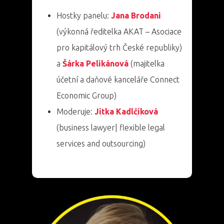
Hostky panelu:
Jana Brodani
(výkonná ředitelka AKAT – Asociace
pro kapitálový trh České republiky)
a
Šárka Pelikánová
(majitelka
účetní a daňové kanceláře Connect
Economic Group)
Moderuje:
Jitka Kadlčíková
(business lawyer| flexible legal
services and outsourcing)