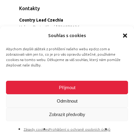
Kontakty
Country Lead Czechia
Helena Dreiseitlová
|
731970136
Koordinátorka projektu
Souhlas s cookies
Alena Řezaninová
|
736163461
Programová ředitelka
Abychom zlepšili zážitek z prohlížení našeho webu epdcz.com a
zobrazovali vám jen to, co je pro vás opravdu užitečné, používáme
Jana Černoušková
|
607782535
cookies na tomto webu. Děkujeme za váš souhlas, který nám pomůže
Partnerství & fundraising
zlepšovat naše služby.
Eva Primus Kovandová
|
602646688
Komunikace & PR
Radka Hájková
|
730158883
Příjmout
Odmítnout
Zobrazit předvolby
© 2026 Equal Pay Day.
Zásady cookies
Prohlášení o ochraně osobních údajů