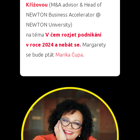
Křížovou
(M&A advisor & Head of
NEWTON Business Accelerator @
NEWTON University)
na téma
V čem rozjet podnikání
v roce 2024 a nebát se.
Margarety
se bude ptát
Marika Čupa
.