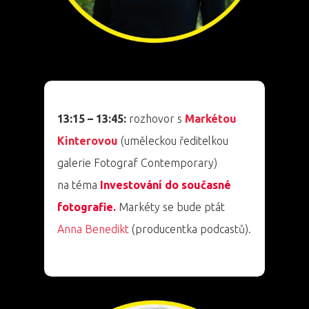
13:15 – 13:45:
rozhovor s
Markétou
Kinterovou
(uměleckou ředitelkou
galerie Fotograf Contemporary)
na téma
Investování do současné
fotografie.
Markéty se bude ptát
Anna Benedikt
(producentka podcastů).