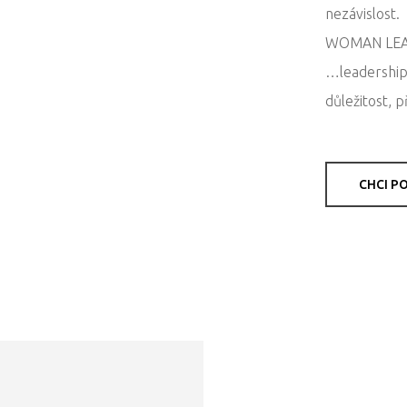
nezávislost.
WOMAN LEA
…leadership,
důležitost, p
CHCI P