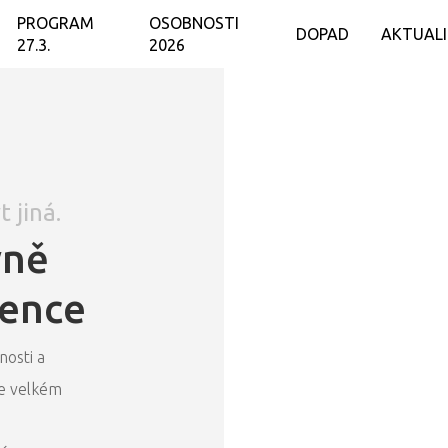
PROGRAM
OSOBNOSTI
DOPAD
AKTUAL
27.3.
2026
 jiná.
vně
rence
nosti a
ve velkém