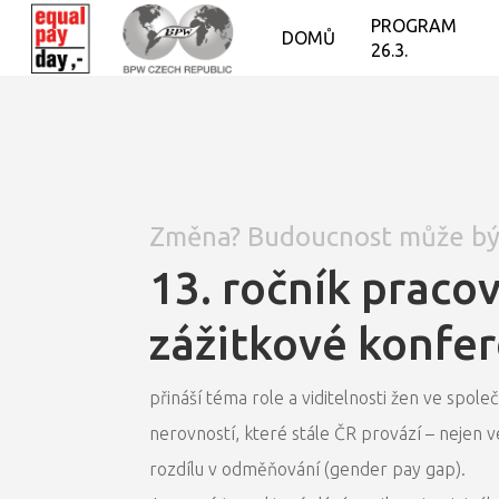
PROGRAM
DOMŮ
26.3.
Změna? Budoucnost může být
13. ročník praco
zážitkové konfe
přináší téma role a viditelnosti žen ve společ
nerovností, které stále ČR provází – nejen 
rozdílu v odměňování (gender pay gap).