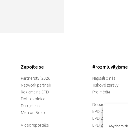
Zapojte se
#rozmluvilyjsm
Partnerství 2026
Napsali o nás
Network partneři
Tiskové zprávy
Reklama na EPD
Pro média
Dobrovolnice
Dopad
Darujme.cz
EPD 2025
Men on Board
EPD 2024
Videoreportáže
EPD 2023
Abychom zlep