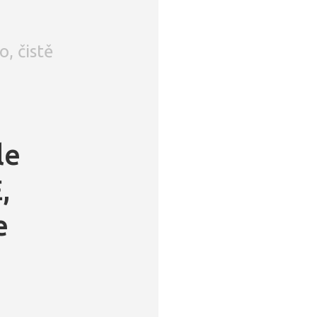
, čistě
le
,
e