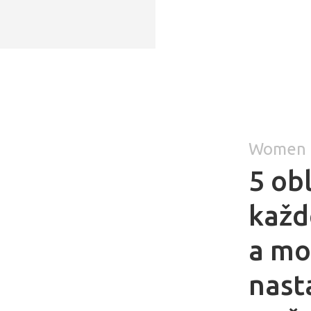
Women 
5 obl
každ
a m
nast