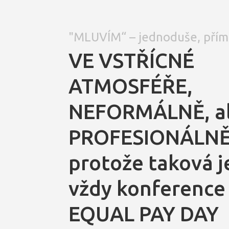
"MLUVÍM“ – jednoduše, přímo
VE VSTŘÍCNÉ
ATMOSFÉŘE,
NEFORMÁLNĚ, a
PROFESIONÁLNĚ
protože taková j
vždy konference
EQUAL PAY DAY