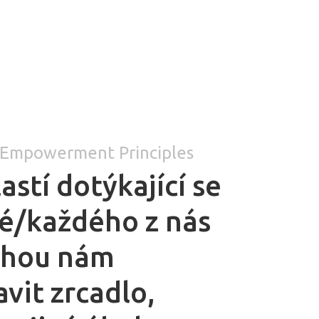
Empowerment Principles
astí dotýkající se
é/každého z nás
ohou nám
avit zrcadlo,