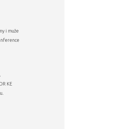
ny i muže
konference
,
OR KE
u.