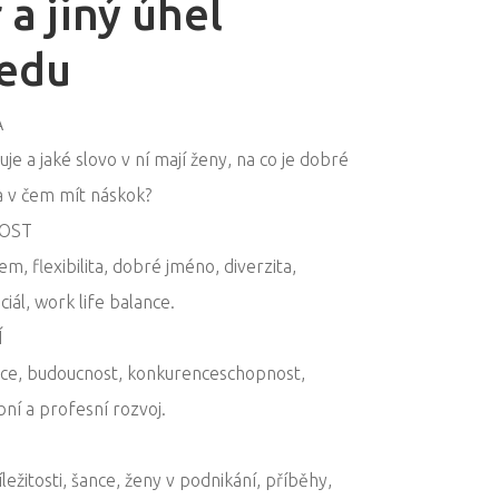
 a jiný úhel
edu
A
e a jaké slovo v ní mají ženy, na co je dobré
 a v čem mít náskok?
OST
m, flexibilita, dobré jméno, diverzita,
iál, work life balance.
Í
ace, budoucnost, konkurenceschopnost,
bní a profesní rozvoj.
ežitosti, šance, ženy v podnikání, příběhy,