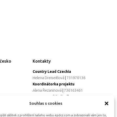
ečesko
Kontakty
Country Lead Czechia
Helena Dreiseitlová
|
731970136
Koordinátorka projektu
Alena Řezaninová
|
736163461
Programová ředitelka
Jana Černoušková
|
607782535
Souhlas s cookies
Partnerství & fundraising
šili zážitek z prohlížení našeho webu epdcz.com a zobrazovali vám jen to,
Eva Primus Kovandová
|
602646688