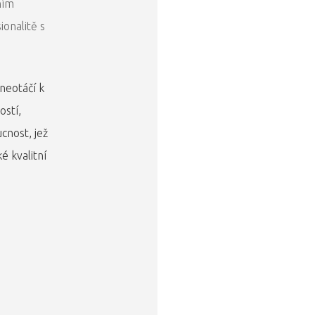
ním
onalitě s
neotáčí k
ostí,
cnost, jež
ké kvalitní