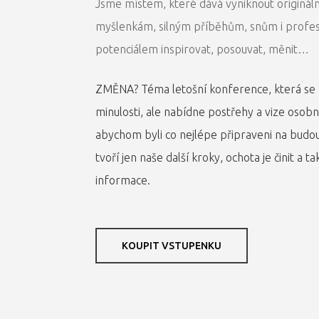
Jsme místem, které dává vyniknout originál
myšlenkám, silným příběhům, snům i profesi
potenciálem inspirovat, posouvat, měnit…
ZMĚNA? Téma letošní konference, která se 
minulosti, ale nabídne postřehy a vize osobn
abychom byli co nejlépe připraveni na budou
tvoří jen naše další kroky, ochota je činit a ta
Hit enter to search or ESC to close
informace.
KOUPIT VSTUPENKU