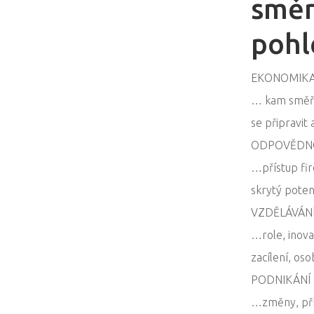
směr
pohl
EKONOMIK
… kam směřuj
se připravit
ODPOVĚDN
…přístup fire
skrytý potenc
VZDĚLÁVÁN
…role, inov
zacílení, oso
PODNIKÁNÍ
…změny, příl