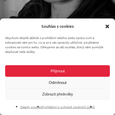
Souhlas s cookies
Abychom zlepšili zážitek z prohlížení našeho webu epdcz.com a
zobrazovali vám jen to, co je pro vás opravdu užitečné, používáme
cookies na tomto webu. Děkujeme za váš souhlas, který nám pomůže
zlepšovat naše služby.
Nina Kodelja
Speaker, Deputy Secretary General CEI
Příjmout
Odmítnout
Zobrazit předvolby
Zásady cookies
Prohlášení o ochraně osobních údajů