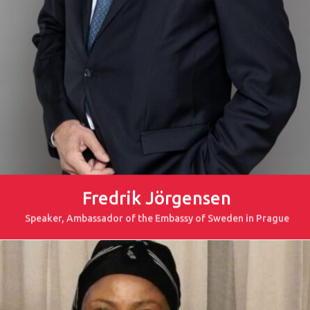
PRO MÉDIA
MINULÉ ROČN
PŘIHLÁŠENÍ
Domů
Program 26.3
Fredrik Jörgensen
Speaker, Ambassador of the Embassy of Sweden in Prague
Program 27.3
Osobnosti 20
Dopad