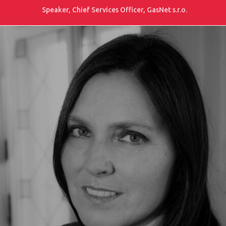
Speaker, Chief Services Officer, GasNet s.r.o.