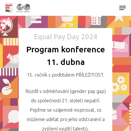
Equal Pay Day 2024
Hit enter to search or ESC to close
Program konference
11. dubna
15. ročník s podtitulem PŘÍLEŽITOST.
Rozdíl v odměňování (gender pay gap)
do společnosti 21. století nepatří.
Pojďme se vzájemně inspirovat, co
můžeme udělat pro jeho odstranění a
zvýšení využití talentů.