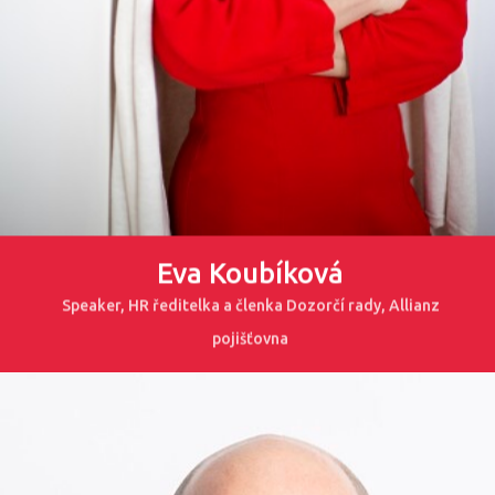
Eva Koubíková
Speaker, HR ředitelka a členka Dozorčí rady, Allianz
pojišťovna