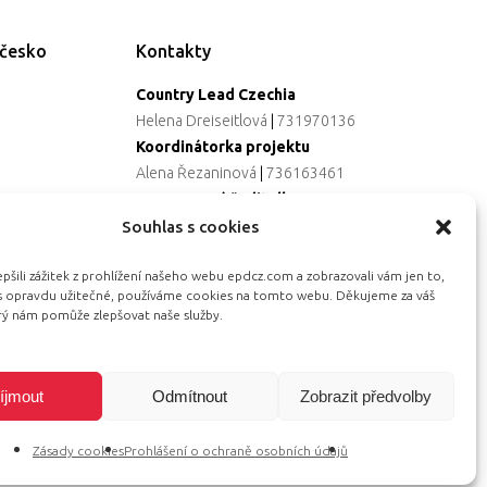
ečesko
Kontakty
Country Lead Czechia
Helena Dreiseitlová
|
731970136
Koordinátorka projektu
Alena Řezaninová
|
736163461
Programová ředitelka
Jana Černoušková
|
607782535
Souhlas s cookies
Partnerství & fundraising
šili zážitek z prohlížení našeho webu epdcz.com a zobrazovali vám jen to,
Eva Primus Kovandová
|
602646688
ás opravdu užitečné, používáme cookies na tomto webu. Děkujeme za váš
Komunikace & PR
erý nám pomůže zlepšovat naše služby.
Radka Hájková
|
730158883
íjmout
Odmítnout
Zobrazit předvolby
Zásady cookies
Prohlášení o ochraně osobních údajů