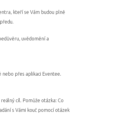
Centra, kteří se Vám budou plně
upředu.
ebedůvěru, uvědomění a
ě nebo přes aplikaci Eventee.
i reálný cíl. Pomůže otázka: Co
 Zadání s Vámi kouč pomocí otázek