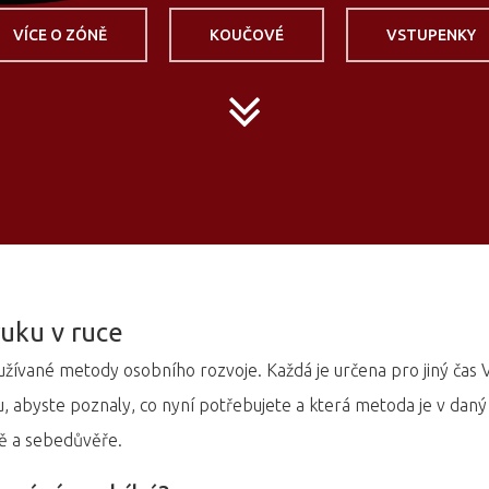
VÍCE O ZÓNĚ
KOUČOVÉ
VSTUPENKY
uku v ruce
užívané metody osobního rozvoje. Každá je určena pro jiný čas V
 abyste poznaly, co nyní potřebujete a která metoda je v daný č
avě a sebedůvěře.