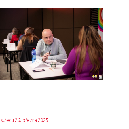
a
středu 26. března 2025
.