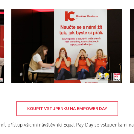
KOUPIT VSTUPENKU NA EMPOWER DAY
ít přístup všichni návštěvníci Equal Pay Day se vstupenkami n