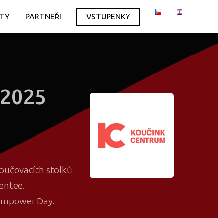
ITY
PARTNEŘI
VSTUPENKY
 2025
oučovacích stolků.
entee.
 Empower Day.