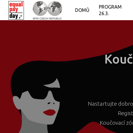
PROGRAM
DOMŮ
26.3.
Kouč
Nastartujte dobro
Regis
Koučovací zó