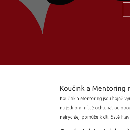
Hit enter to search or ESC to close
Koučink a Mentoring r
Koučink a Mentoring jsou hojně vy
na jednom místě ochutnat od obou,
nejrychleji pomůže k cíli, čisté hl