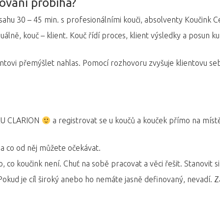
čování probíhá?
zsahu 30 – 45 min. s profesionálními kouči, absolventy Koučink 
álně, kouč – klient. Kouč řídí proces, klient výsledky a posun k
entovi přemýšlet nahlas. Pomocí rozhovoru zvyšuje klientovu s
LU CLARION
a registrovat se u koučů a kouček přímo na míst
 a co od něj můžete očekávat.
o, co koučink není. Chuť na sobě pracovat a věci řešit. Stanovit s
 Pokud je cíl široký anebo ho nemáte jasně definovaný, nevadí.