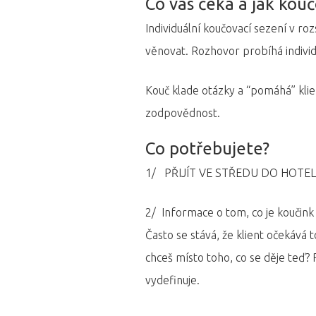
Co vás čeká a jak kou
Individuální koučovací sezení v ro
věnovat. Rozhovor probíhá individu
Kouč klade otázky a “pomáhá” kli
zodpovědnost.
Co potřebujete?
1/ PŘIJÍT VE STŘEDU DO HOTE
2/ Informace o tom, co je koučink
Často se stává, že klient očekává t
chceš místo toho, co se děje teď?
vydefinuje.