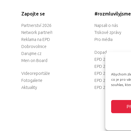
Zapojte se
#rozmluvilyjsm
Partnerství 2026
Napsali o nás
Network partneři
Tiskové zprávy
Reklama na EPD
Pro média
Dobrovolnice
Dopad
Darujme.cz
EPD 2025
Men on Board
EPD 2024
Videoreportáže
EPD 2023
Abychom zlep
co je pro v
Fotogalerie
EPD 2022
souhlas, kt
Aktuality
EPD 2021
Př