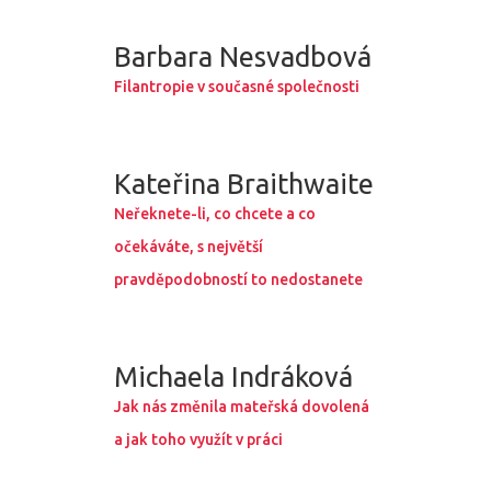
Barbara Nesvadbová
Filantropie v současné společnosti
Kateřina Braithwaite
Neřeknete-li, co chcete a co
očekáváte, s největší
pravděpodobností to nedostanete
PRO MÉDIA
MINULÉ ROČN
PŘIHLÁŠENÍ
Michaela Indráková
Jak nás změnila mateřská dovolená
Domů
a jak toho využít v práci