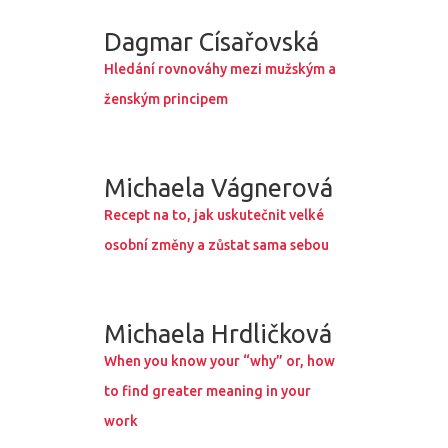
Program 26.3
Dagmar Císařovská
Program 27.3
Hledání rovnováhy mezi mužským a
Osobnosti 20
ženským principem
Dopad
Michaela Vágnerová
Aktuality
Recept na to, jak uskutečnit velké
osobní změny a zůstat sama sebou
Partneři
Vstupenky
Michaela Hrdličková
When you know your “why” or, how
to find greater meaning in your
work