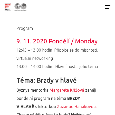
Program
Hit enter to search or ESC to close
9. 11. 2020 Pondělí / Monday
12:45 – 13:00 hodin Připojte se do místnosti,
virtuální networking
13:00 – 14:00 hodin
Hlavní host a jeho téma
Téma: Brzdy v hlavě
Byznys mentorka
Margareta Křížová
zahájí
pondělní program na téma
BRZDY
V HLAVĚ
s lektorkou
Zuzanou Hanákovou
.
Chcete vědět o čem to bude? Nejlépe prý