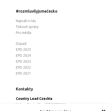
#rozmluvilyjsmečesko
Napsali o nás
Tiskové zprávy
Pro média
Dopad
EPD 2025
EPD 2024
EPD 2023
EPD 2022
EPD 2021
Kontakty
Country Lead Czechia
Helena Dreiseitlová
|
731970136
Koordinátorka projektu