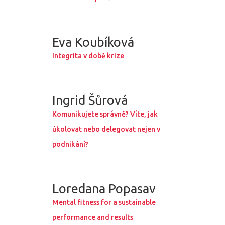
Eva Koubíková
Integrita v době krize
PRO MÉDIA
MINULÉ ROČN
Ingrid Šůrová
PŘIHLÁŠENÍ
Komunikujete správně? Víte, jak
úkolovat nebo delegovat nejen v
Domů
podnikání?
Program 26.3
Loredana Popasav
Program 27.3
Mental fitness for a sustainable
performance and results