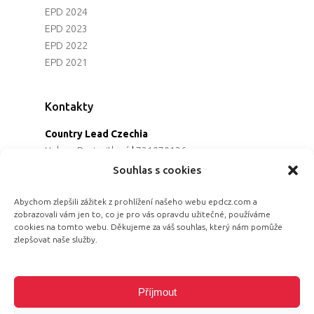
EPD 2024
EPD 2023
EPD 2022
EPD 2021
Kontakty
Country Lead Czechia
Helena Dreiseitlová
|
731970136
Koordinátorka projektu
Souhlas s cookies
Alena Řezaninová
|
736163461
Programová ředitelka
Abychom zlepšili zážitek z prohlížení našeho webu epdcz.com a
zobrazovali vám jen to, co je pro vás opravdu užitečné, používáme
Jana Černoušková
|
607782535
cookies na tomto webu. Děkujeme za váš souhlas, který nám pomůže
Partnerství & fundraising
zlepšovat naše služby.
Eva Primus Kovandová
|
602646688
Komunikace & PR
Radka Hájková
|
730158883
Příjmout