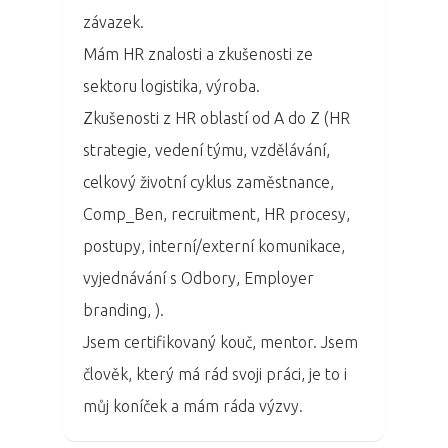
závazek.
Mám HR znalosti a zkušenosti ze
sektoru logistika, výroba.
Zkušenosti z HR oblastí od A do Z (HR
strategie, vedení týmu, vzdělávání,
celkový životní cyklus zaměstnance,
Comp_Ben, recruitment, HR procesy,
PRO MÉDIA
MINULÉ ROČN
postupy, interní/externí komunikace,
PŘIHLÁŠENÍ
vyjednávání s Odbory, Employer
branding, ).
Domů
Jsem certifikovaný kouč, mentor. Jsem
člověk, který má rád svoji práci, je to i
Program 26.3
můj koníček a mám ráda výzvy.