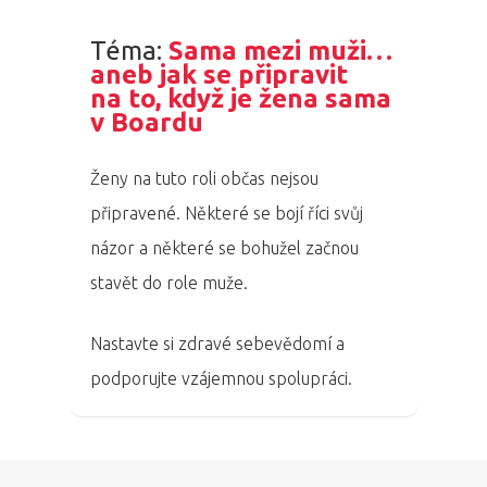
Program 27.3
Téma:
Sama mezi muži…
Osobnosti 20
aneb jak se připravit
na to, když je žena sama
Dopad
v Boardu
Aktuality
Ženy na tuto roli občas nejsou
připravené. Některé se bojí říci svůj
Partneři
názor a některé se bohužel začnou
Vstupenky
stavět do role muže.
Nastavte si zdravé sebevědomí a
podporujte vzájemnou spolupráci.