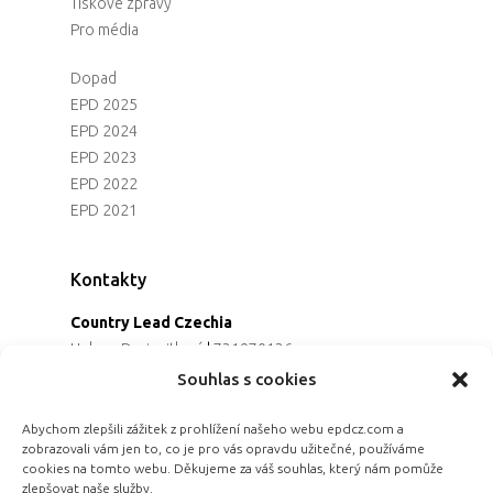
Tiskové zprávy
Pro média
Dopad
EPD 2025
EPD 2024
EPD 2023
EPD 2022
EPD 2021
Kontakty
Country Lead Czechia
Helena Dreiseitlová
|
731970136
Koordinátorka projektu
Souhlas s cookies
Alena Řezaninová
|
736163461
Programová ředitelka
Abychom zlepšili zážitek z prohlížení našeho webu epdcz.com a
zobrazovali vám jen to, co je pro vás opravdu užitečné, používáme
Jana Černoušková
|
607782535
cookies na tomto webu. Děkujeme za váš souhlas, který nám pomůže
Partnerství & fundraising
zlepšovat naše služby.