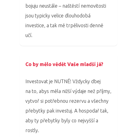
Aktuality
bojuju neustále – naštěstí nemovitosti
jsou typicky velice dlouhodobá
Partneři
investice, a tak mě trpělivosti denně
Vstupenky
učí.
Co by mělo vědět Vaše mladší já?
Investovat je NUTNÉ! Vždycky dbej
na to, abys měla nižší výdaje než příjmy,
vytvoř si potřebnou rezervu a všechny
přebytky pak investuj. A hospodař tak,
aby ty přebytky byly co nejvyšší a
rostly.