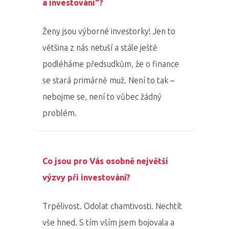
a investování“?
Ženy jsou výborné investorky! Jen to
většina z nás netuší a stále ještě
PRO MÉDIA
MINULÉ ROČN
PŘIHLÁŠENÍ
podléháme předsudkům, že o finance
se stará primárně muž. Není to tak –
nebojme se, není to vůbec žádný
Domů
problém.
Program 26.3
Program 27.3
Co jsou pro Vás osobně největší
výzvy při investování?
Osobnosti 20
Dopad
Trpělivost. Odolat chamtivosti. Nechtít
vše hned. S tím vším jsem bojovala a