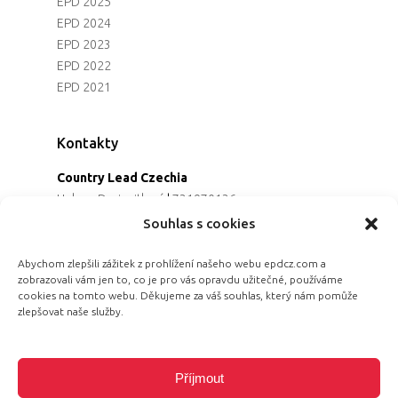
EPD 2025
EPD 2024
EPD 2023
EPD 2022
EPD 2021
Kontakty
Country Lead Czechia
Helena Dreiseitlová
|
731970136
Koordinátorka projektu
Souhlas s cookies
Alena Řezaninová
|
736163461
Programová ředitelka
Abychom zlepšili zážitek z prohlížení našeho webu epdcz.com a
zobrazovali vám jen to, co je pro vás opravdu užitečné, používáme
Jana Černoušková
|
607782535
cookies na tomto webu. Děkujeme za váš souhlas, který nám pomůže
Partnerství & fundraising
zlepšovat naše služby.
Eva Primus Kovandová
|
602646688
Komunikace & PR
Radka Hájková
|
730158883
Příjmout