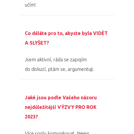
učím!
Co děláte pro to, abyste byla VIDĚT
A SLYŠET?
PRO MÉDIA
MINULÉ ROČN
Jsem aktivní, ráda se zapojím
PŘIHLÁŠENÍ
do diskuzí, ptám se, argumentuji.
Domů
Jaké jsou podle Vašeho názoru
Program 26.3
nejdůležitější VÝZVY PRO ROK
2023?
Program 27.3
Více spolu komunikovat. Nejen