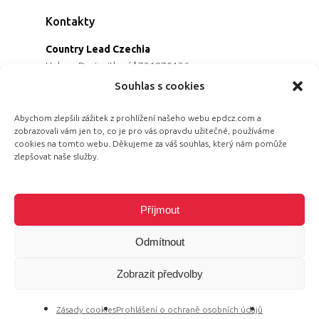
Kontakty
Country Lead Czechia
Helena Dreiseitlová
|
731970136
Koordinátorka projektu
Souhlas s cookies
Alena Řezaninová
|
736163461
Programová ředitelka
Abychom zlepšili zážitek z prohlížení našeho webu epdcz.com a
zobrazovali vám jen to, co je pro vás opravdu užitečné, používáme
Jana Černoušková
|
607782535
cookies na tomto webu. Děkujeme za váš souhlas, který nám pomůže
Partnerství & fundraising
zlepšovat naše služby.
Eva Primus Kovandová
|
602646688
Komunikace & PR
Radka Hájková
|
730158883
Příjmout
Odmítnout
Zobrazit předvolby
© 2026 Equal Pay Day.
Zásady cookies
Prohlášení o ochraně osobních údajů