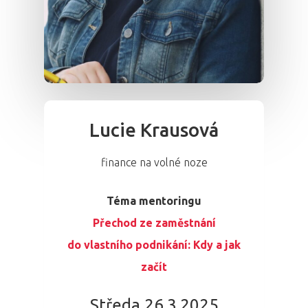
Lucie Krausová
finance na volné noze
Téma mentoringu
Přechod ze zaměstnání
do vlastního podnikání: Kdy a jak
začít
Středa 26.3.2025