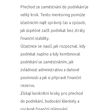
Domů
Přechod ze zaměstnání do podnikání je
Program 26.3
velký krok. Tento mentoring pomůže
účastnicím najít správný čas a způsob,
Program 27.3
jak úspěšně začít podnikat bez ztráty
finanční stability.
Osobnosti 20
Účastnice se naučí, jak rozpoznat, kdy
Dopad
podnikat naplno a kdy kombinovat
podnikání se zaměstnáním, jak
Aktuality
zvládnout administrativu a daňové
Partneři
povinnosti a jak si připravit finanční
rezervu.
Vstupenky
Získají konkrétní kroky pro přechod
do podnikání, budování klientely a
správné finanční plánování.