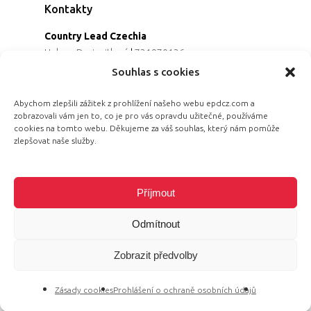
Kontakty
Country Lead Czechia
Helena Dreiseitlová
|
731970136
Koordinátorka projektu
Souhlas s cookies
Alena Řezaninová
|
736163461
Programová ředitelka
Abychom zlepšili zážitek z prohlížení našeho webu epdcz.com a
zobrazovali vám jen to, co je pro vás opravdu užitečné, používáme
Jana Černoušková
|
607782535
cookies na tomto webu. Děkujeme za váš souhlas, který nám pomůže
Partnerství & fundraising
zlepšovat naše služby.
Eva Primus Kovandová
|
602646688
Komunikace & PR
Radka Hájková
|
730158883
Příjmout
Odmítnout
Zobrazit předvolby
© 2026 Equal Pay Day.
Zásady cookies
Prohlášení o ochraně osobních údajů