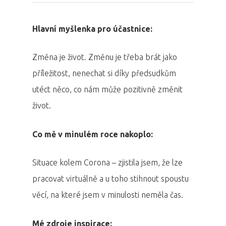
Hlavní myšlenka pro účastnice:
Změna je život. Změnu je třeba brát jako
PRO MÉDIA
MINULÉ ROČN
PŘIHLÁŠENÍ
příležitost, nenechat si díky předsudkům
utéct něco, co nám může pozitivně změnit
život.
Domů
Co mě v minulém roce nakoplo:
Program 26.3
Program 27.3
Situace kolem Corona – zjistila jsem, že lze
pracovat virtuálně a u toho stihnout spoustu
Osobnosti 20
věcí, na které jsem v minulosti neměla čas.
Dopad
Mé zdroje inspirace: