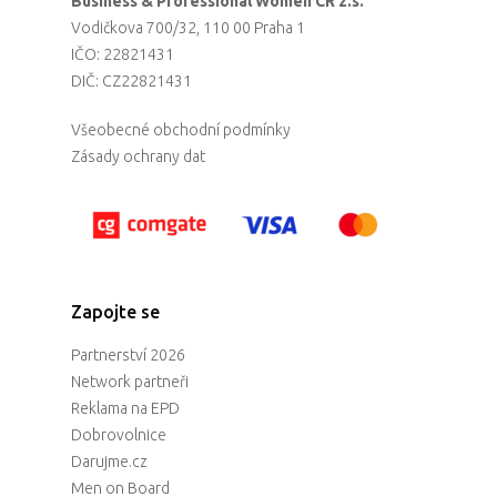
Business & Professional Women CR z.s.
Vodičkova 700/32, 110 00 Praha 1
IČO: 22821431
DIČ: CZ22821431
Všeobecné obchodní podmínky
Zásady ochrany dat
Zapojte se
Partnerství 2026
Network partneři
Reklama na EPD
Dobrovolnice
Darujme.cz
Men on Board