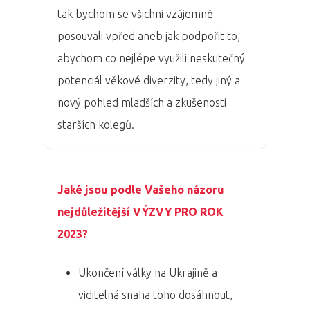
tak bychom se všichni vzájemně
Program 26.3
posouvali vpřed aneb jak podpořit to,
Program 27.3
abychom co nejlépe využili neskutečný
potenciál věkové diverzity, tedy jiný a
Osobnosti 20
nový pohled mladších a zkušenosti
starších kolegů.
Dopad
Aktuality
Jaké jsou podle Vašeho názoru
Partneři
nejdůležitější VÝZVY PRO ROK
2023?
Vstupenky
Ukončení války na Ukrajině a
viditelná snaha toho dosáhnout,