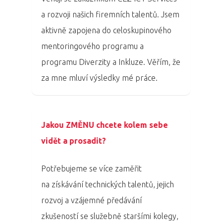
a rozvoji našich firemních talentů. Jsem
aktivně zapojena do celoskupinového
mentoringového programu a
programu Diverzity a Inkluze. Věřím, že
za mne mluví výsledky mé práce.
Jakou ZMĚNU chcete kolem sebe
vidět a prosadit?
PRO MÉDIA
MINULÉ ROČN
Potřebujeme se více zaměřit
PŘIHLÁŠENÍ
na získávání technických talentů, jejich
rozvoj a vzájemné předávání
Domů
zkušeností se služebně staršími kolegy,