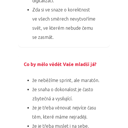
digitalizací.
Zda si ve snaze o korektnost
ve všech směrech nevytvoříme
svět, ve kterém nebude čemu
se zasmát.
Co by mělo vědět Vaše mladší já?
že neběžíme sprint, ale maratón.
že snaha o dokonalost je často
zbytečná a vysilující.
že je třeba věnovat nejvíce času
těm, které máme nejraději.
že je třeba myslet i na sebe.