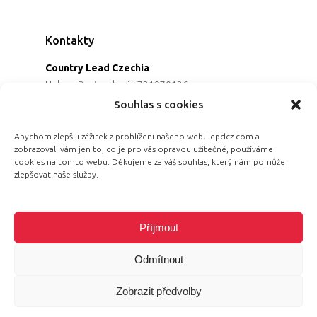
Kontakty
Country Lead Czechia
Helena Dreiseitlová
|
731970136
Koordinátorka projektu
Souhlas s cookies
Alena Řezaninová
|
736163461
Programová ředitelka
Abychom zlepšili zážitek z prohlížení našeho webu epdcz.com a
zobrazovali vám jen to, co je pro vás opravdu užitečné, používáme
Jana Černoušková
|
607782535
cookies na tomto webu. Děkujeme za váš souhlas, který nám pomůže
Partnerství & fundraising
zlepšovat naše služby.
Eva Primus Kovandová
|
602646688
Komunikace & PR
Radka Hájková
|
730158883
Příjmout
Odmítnout
Zobrazit předvolby
© 2026 Equal Pay Day.