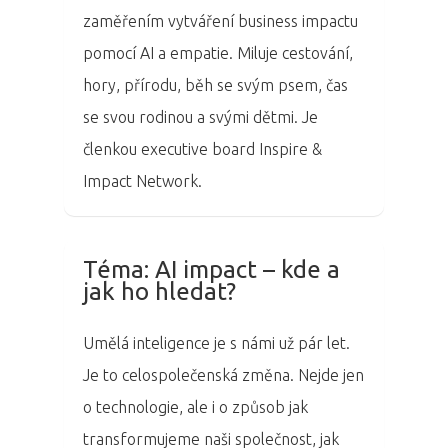
zaměřením vytváření business impactu
pomocí AI a empatie. Miluje cestování,
hory, přírodu, běh se svým psem, čas
se svou rodinou a svými dětmi. Je
PRO MÉDIA
MINULÉ ROČN
členkou executive board Inspire &
PŘIHLÁŠENÍ
Impact Network.
Domů
Téma: AI impact – kde a
jak ho hledat?
Program 26.3
Program 27.3
Umělá inteligence je s námi už pár let.
Je to celospolečenská změna. Nejde jen
Osobnosti 20
o technologie, ale i o způsob jak
transformujeme naši společnost, jak