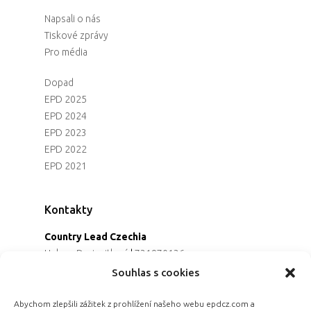
Napsali o nás
Tiskové zprávy
Pro média
Dopad
EPD 2025
EPD 2024
EPD 2023
EPD 2022
EPD 2021
Kontakty
Country Lead Czechia
Helena Dreiseitlová
|
731970136
Koordinátorka projektu
Souhlas s cookies
Alena Řezaninová
|
736163461
Programová ředitelka
Abychom zlepšili zážitek z prohlížení našeho webu epdcz.com a