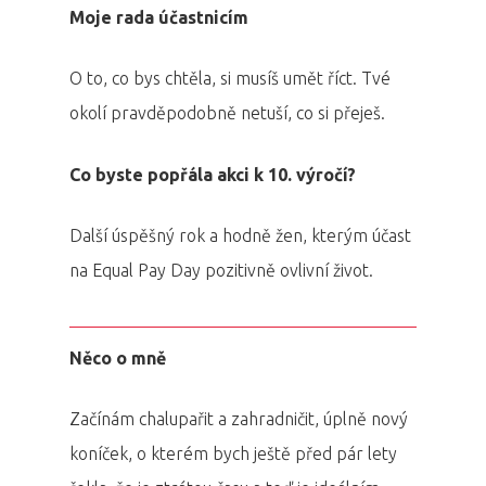
Moje rada účastnicím
O to, co bys chtěla, si musíš umět říct. Tvé
okolí pravděpodobně netuší, co si přeješ.
Co byste popřála akci k 10. výročí?
Další úspěšný rok a hodně žen, kterým účast
na Equal Pay Day pozitivně ovlivní život.
Něco o mně
Začínám chalupařit a zahradničit, úplně nový
koníček, o kterém bych ještě před pár lety