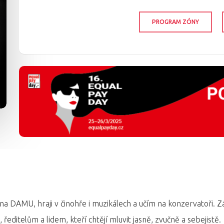
PROGRAM ZÓNY
 na DAMU, hraji v činohře i muzikálech a učím na konzervatoři.
editelům a lidem, kteří chtějí mluvit jasně, zvučně a sebejistě.