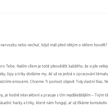
u nervozitu nebo nechuť, když máš před někým o něčem hovořit
Tebe. Naším cílem je totiž přesvědčit každého, že si jde veře
echniky, tipy a triky dodáme my. Ať už se jedná o zpracování tém
ními emocemi. Chceme Ti pomoct objevit Tvůj vlastní hlas. Nejen t
 je hodně interaktivní a pracuje s tím nejdůležitějším – Tvý
ní: hacky a triky, které nám fungují, ať už říkáme komukoliv