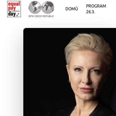
PROGRAM
DOMŮ
26.3.
Hit enter to search or ESC to close