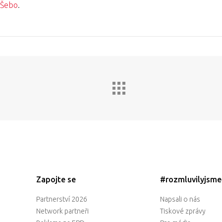
 Šebo
.
Zapojte se
#rozmluvilyjsm
Partnerství 2026
Napsali o nás
Network partneři
Tiskové zprávy