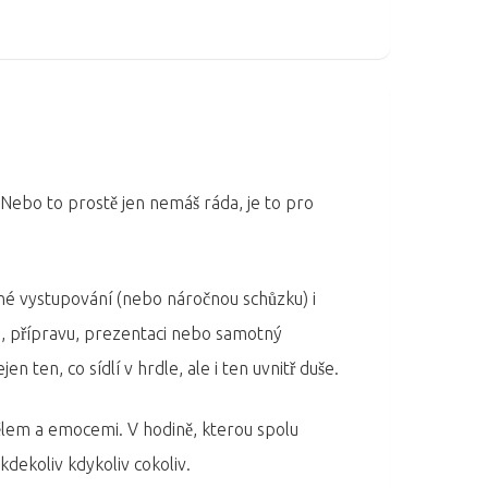
? Nebo to prostě jen nemáš ráda, je to pro
jné vystupování (nebo náročnou schůzku) i
atu, přípravu, prezentaci nebo samotný
en, co sídlí v hrdle, ale i ten uvnitř duše.
m tělem a emocemi. V hodině, kterou spolu
 kdekoliv kdykoliv cokoliv.