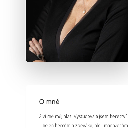
O mně
Živí mě můj hlas. Vystudovala jsem herectví
– nejen hercům a zpěváků, ale i manažerům, ř