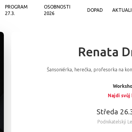
PROGRAM
OSOBNOSTI
DOPAD
AKTUAL
27.3.
2026
Renata D
Šansoniérka, herečka, profesorka na konz
Worksh
Najdi svůj 
Středa 26.
Podnikatelský L