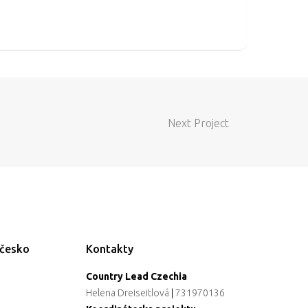
Next Project
ečesko
Kontakty
Country Lead Czechia
Helena Dreiseitlová
|
731970136