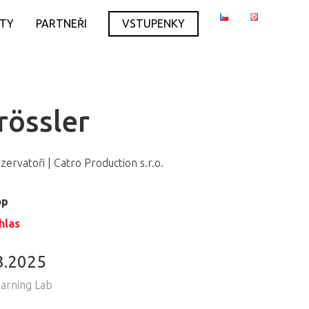
ITY
PARTNEŘI
VSTUPENKY
rössler
ervatoři | Catro Production s.r.o.
op
hlas
3.2025
earning Lab