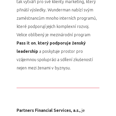
tak vytváří pro své klienty marketing, který
Program 26.3
přináší výsledky. Wunderman nabízí svým
zaměstnancům mnoho interních programů,
Program 27.3
které podporují jejich komplexní rozvoj.
Velice oblíbený je mezinárodní program
Osobnosti 20
Pass it on
,
který podporuje ženský
Dopad
leadership
a poskytuje prostor pro
vzájemnou spolupráci a sdílení zkušeností
Aktuality
nejen mezi ženami v byznysu.
Partneři
Vstupenky
Partners Financial Services, a.s.,
je