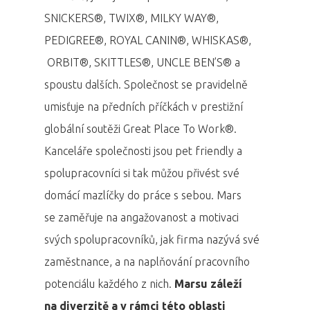
SNICKERS®, TWIX®, MILKY WAY®,
PEDIGREE®, ROYAL CANIN®, WHISKAS®,
ORBIT®, SKITTLES®, UNCLE BEN’S® a
spoustu dalších. Společnost se pravidelně
umisťuje na předních příčkách v prestižní
globální soutěži
Great Place To Work®.
Kanceláře společnosti jsou pet friendly a
spolupracovníci si tak můžou přivést své
domácí mazlíčky do práce s sebou. Mars
se zaměřuje na angažovanost a motivaci
svých spolupracovníků, jak firma nazývá své
zaměstnance, a na naplňování pracovního
potenciálu každého z nich.
Marsu záleží
na diverzitě a v rámci této oblasti