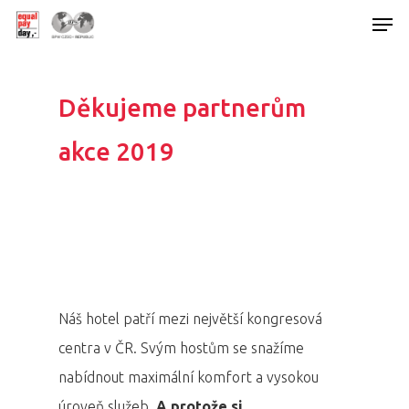
Děkujeme partnerům
Hit enter to search or ESC to close
akce 2019
Náš hotel patří mezi největší kongresová
centra v ČR. Svým hostům se snažíme
nabídnout maximální komfort a vysokou
úroveň služeb.
A protože si