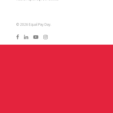
Partnerství & fundraising
Eva Primus Kovandová
|
602646688
Komunikace & PR
Radka Hájková
|
730158883
© 2026 Equal Pay Day.