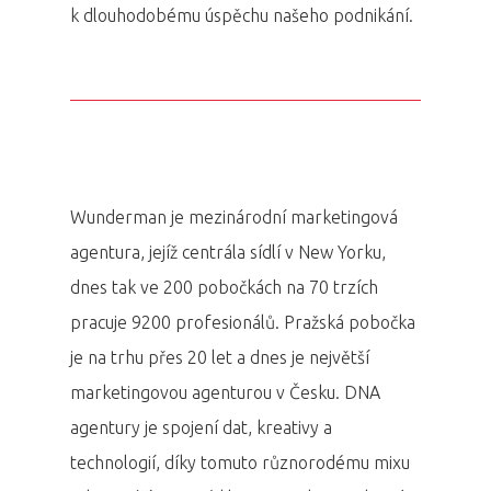
k dlouhodobému úspěchu našeho podnikání.
Wunderman je mezinárodní marketingová
agentura, jejíž centrála sídlí v New Yorku,
dnes tak ve 200 pobočkách na 70 trzích
pracuje 9200 profesionálů. Pražská pobočka
je na trhu přes 20 let a dnes je největší
PRO MÉDIA
MINULÉ ROČN
PŘIHLÁŠENÍ
marketingovou agenturou v Česku. DNA
agentury je spojení dat, kreativy a
technologií, díky tomuto různorodému mixu
Domů