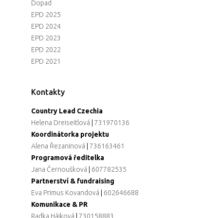
Napsali o nás
Tiskové zprávy
Pro média
Dopad
EPD 2025
EPD 2024
EPD 2023
EPD 2022
EPD 2021
Kontakty
Country Lead Czechia
Helena Dreiseitlová
|
731970136
Koordinátorka projektu
Alena Řezaninová
|
736163461
Programová ředitelka
Jana Černoušková
|
607782535