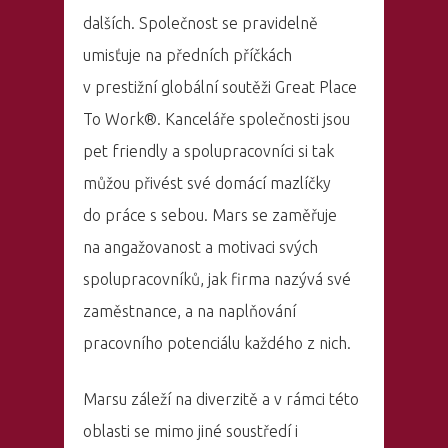
dalších. Společnost se pravidelně
umisťuje na předních příčkách
v prestižní globální soutěži Great Place
PRO MÉDIA
MINULÉ ROČN
To Work®. Kanceláře společnosti jsou
PŘIHLÁŠENÍ
pet friendly a spolupracovníci si tak
můžou přivést své domácí mazlíčky
do práce s sebou. Mars se zaměřuje
Domů
na angažovanost a motivaci svých
Program 26.3
spolupracovníků, jak firma nazývá své
zaměstnance, a na naplňování
Program 27.3
pracovního potenciálu každého z nich.
Osobnosti 20
Marsu záleží na diverzitě a v rámci této
Dopad
oblasti se mimo jiné soustředí i