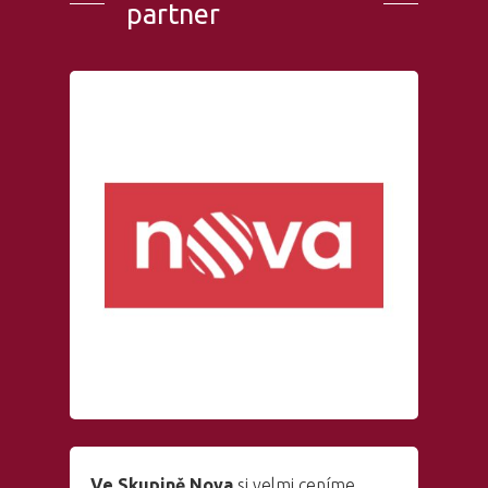
partner
Ve Skupině Nova
si velmi ceníme