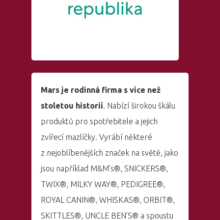
Mars je rodinná firma s více než
stoletou historií
. Nabízí širokou škálu
produktů pro spotřebitele a jejich
zvířecí mazlíčky. Vyrábí některé
z nejoblíbenějších značek na světě, jako
jsou například M&M’s®, SNICKERS®,
TWIX®, MILKY WAY®, PEDIGREE®,
ROYAL CANIN®, WHISKAS®, ORBIT®,
SKITTLES®, UNCLE BEN’S® a spoustu