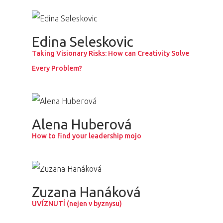
PRO MÉDIA
MINULÉ ROČN
PŘIHLÁŠENÍ
Edina Seleskovic
Taking Visionary Risks: How can Creativity Solve
Every Problem?
Domů
Program 26.3
Alena Huberová
Program 27.3
How to find your leadership mojo
Osobnosti 20
Dopad
Zuzana Hanáková
UVÍZNUTÍ (nejen v byznysu)
Aktuality