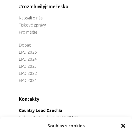
#rozmluvilyjsmečesko
Napsali o nás
Tiskové zprávy
Pro média
Dopad
EPD 2025
EPD 2024
EPD 2023
EPD 2022
EPD 2021
Kontakty
Country Lead Czechia
Helena Dreiseitlová
|
731970136
Koordinátorka projektu
Souhlas s cookies
Alena Řezaninová
|
736163461