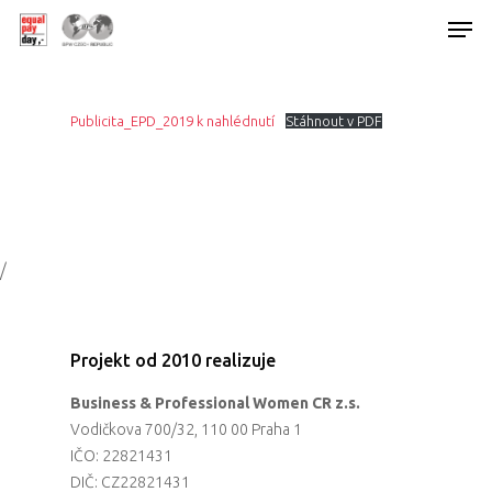
Publicita_EPD_2019 k nahlédnutí
Stáhnout v PDF
Hit enter to search or ESC to close
/
Projekt od 2010 realizuje
Business & Professional Women CR z.s.
Vodičkova 700/32, 110 00 Praha 1
IČO: 22821431
DIČ: CZ22821431