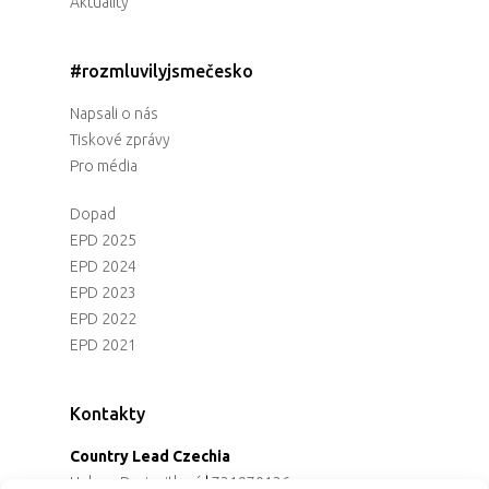
Aktuality
Partneři
#rozmluvilyjsmečesko
Vstupenky
Napsali o nás
Tiskové zprávy
Pro média
Dopad
EPD 2025
EPD 2024
EPD 2023
EPD 2022
EPD 2021
Kontakty
Country Lead Czechia
Helena Dreiseitlová
|
731970136