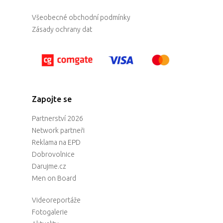
Všeobecné obchodní podmínky
Zásady ochrany dat
PRO MÉDIA
MINULÉ ROČN
PŘIHLÁŠENÍ
Domů
Zapojte se
Program 26.3
Partnerství 2026
Network partneři
Program 27.3
Reklama na EPD
Dobrovolnice
Osobnosti 20
Darujme.cz
Men on Board
Dopad
Videoreportáže
Fotogalerie
Aktuality