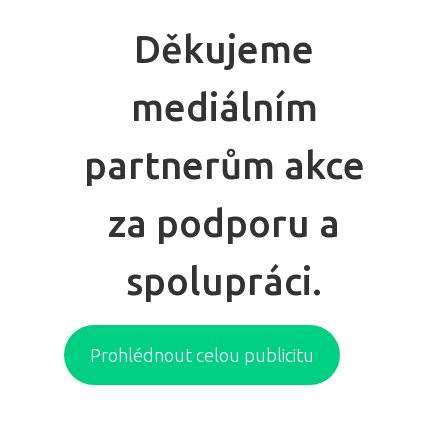
Děkujeme
Domů
mediálním
Program 26.3
partnerům akce
Program 27.3
za podporu a
Osobnosti 20
Dopad
spolupráci.
Aktuality
Prohlédnout celou publicitu
Partneři
Vstupenky