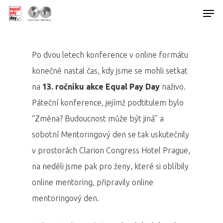
Po dvou letech konference v online formátu
Hit enter to search or ESC to close
konečně nastal čas, kdy jsme se mohli setkat
na
13.
ročníku akce Equal Pay Day
naživo.
Páteční konference, jejímž podtitulem bylo
“Změna? Budoucnost může být jiná” a
sobotní Mentoringový den se tak uskutečnily
v prostorách Clarion Congress Hotel Prague,
na neděli jsme pak pro ženy, které si oblíbily
online mentoring, připravily online
mentoringový den.