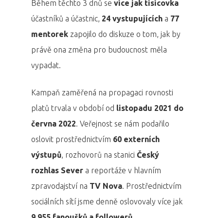
Během těchto 3 dnů se
více
jak
tisícovka
účastníků a účastnic,
24
vystupujících
a
77
mentorek
zapojilo do diskuze o tom, jak by
právě ona změna pro budoucnost měla
vypadat.
Kampaň zaměřená na propagaci rovnosti
platů trvala v období od
listopadu
2021
do
června
2022
. Veřejnost se nám podařilo
oslovit prostřednictvím
60 externích
výstupů
, rozhovorů na stanici
Český
rozhlas
Sever
a reportáže v hlavním
zpravodajství na
TV
Nova
. Prostřednictvím
sociálních sítí jsme denně oslovovaly více jak
9,955
fanoušků
a
followerů
.