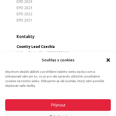
EPD 2024
EPD 2023
EPD 2022
EPD 2021
Kontakty
Country Lead Czechia
Helena Dreiseitlová
|
731970136
Koordinátorka projektu
Souhlas s cookies
Alena Řezaninová
|
736163461
Programová ředitelka
Abychom zlepšili zážitek z prohlížení našeho webu epdcz.com a
zobrazovali vám jen to, co je pro vás opravdu užitečné, používáme
Jana Černoušková
|
607782535
cookies na tomto webu. Děkujeme za váš souhlas, který nám pomůže
Partnerství & fundraising
zlepšovat naše služby.
Eva Primus Kovandová
|
602646688
Komunikace & PR
Radka Hájková
|
730158883
Příjmout