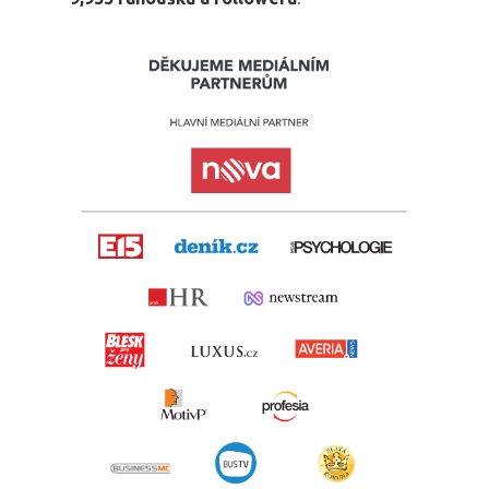
PRO MÉDIA
MINULÉ ROČN
PŘIHLÁŠENÍ