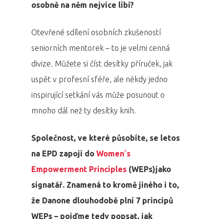
osobně na něm nejvíce líbí?
Otevřené sdílení osobních zkušeností
seniorních mentorek – to je velmi cenná
divize. Můžete si číst desítky příruček, jak
uspět v profesní sféře, ale někdy jedno
inspirující setkání vás může posunout o
mnoho dál než ty desítky knih.
Společnost, ve které působíte,
s
e letos
na EPD zapoj
í
do
Women´s
Empowerment Principles
(
WEPs)
jako
signatá
ř
.
Znamená to
krom
ě
jiného i to
,
že Danone dlouhodobě plní 7 principů
WEPs – pojďme tedy popsat, jak