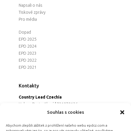
Napsali o nás
Tiskové zprávy
Pro média
Dopad
EPD 2025
EPD 2024
EPD 2023
EPD 2022
EPD 2021
Kontakty
Country Lead Czechia
Helena Dreiseitlová
|
731970136
Koordinátorka projektu
Souhlas s cookies
Alena Řezaninová
|
736163461
Programová ředitelka
Abychom zlepšili zážitek z prohlížení našeho webu epdcz.com a
zobrazovali vám jen to, co je pro vás opravdu užitečné, používáme