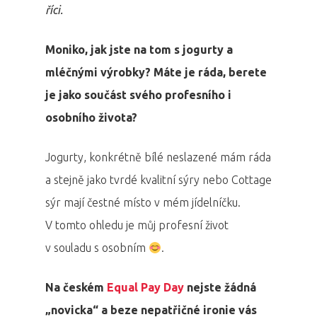
říci.
Moniko, jak jste na tom s jogurty a
mléčnými výrobky? Máte je ráda, berete
je jako součást svého profesního i
osobního života?
Jogurty, konkrétně bílé neslazené mám ráda
a stejně jako tvrdé kvalitní sýry nebo Cottage
sýr mají čestné místo v mém jídelníčku.
V tomto ohledu je můj profesní život
v souladu s osobním
.
Na českém
E
qual Pay Day
nejste žádná
„novicka“ a beze nepatřičné ironie vás