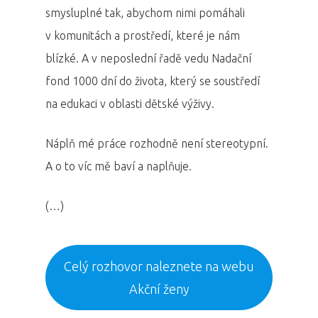
Program 27.3
smysluplné tak, abychom nimi pomáhali
v komunitách a prostředí, které je nám
Osobnosti 20
blízké. A v neposlední řadě vedu Nadační
fond 1000 dní do života, který se soustředí
Dopad
na edukaci v oblasti dětské výživy.
Aktuality
Náplň mé práce rozhodně není stereotypní.
Partneři
A o to víc mě baví a naplňuje.
Vstupenky
(…)
Celý rozhovor naleznete na webu
Akční ženy