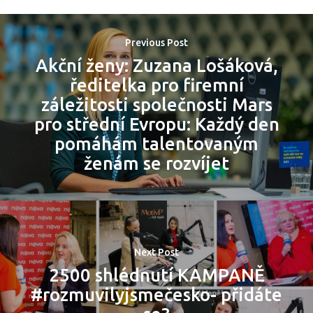
Previous Post
Akční ženy: Zuzana Lošáková,
ředitelka pro firemní
záležitosti společnosti Mars
pro střední Evropu: Každý den
pomáhám talentovaným
ženám se rozvíjet
Next Post
2500 shlédnutí KAMPANĚ
#rozmuvilyjsmečesko- přidáte