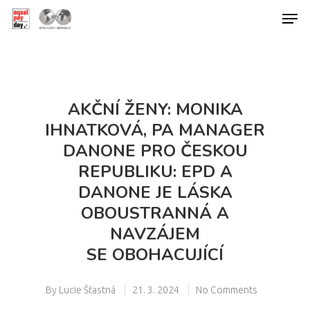
Hit enter to search or ESC to close
AKČNÍ ŽENY: MONIKA
IHNATKOVÁ, PA MANAGER
DANONE PRO ČESKOU
REPUBLIKU: EPD A
DANONE JE LÁSKA
OBOUSTRANNÁ A
NAVZÁJEM
SE OBOHACUJÍCÍ
By
Lucie Šťastná
21. 3. 2024
No Comments