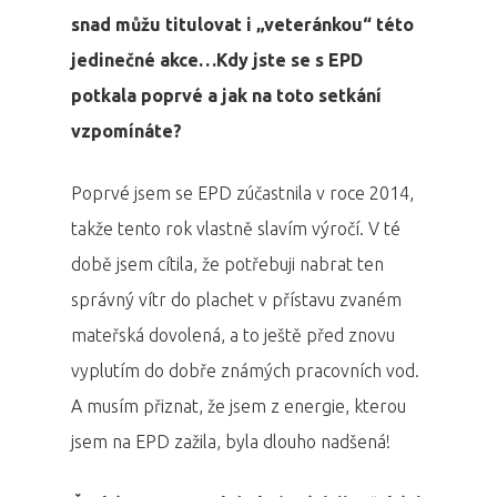
snad můžu titulovat i „veteránkou“ této
jedinečné akce…Kdy jste se s EPD
potkala poprvé a jak na toto setkání
vzpomínáte?
Poprvé jsem se EPD zúčastnila v roce 2014,
takže tento rok vlastně slavím výročí. V té
době jsem cítila, že potřebuji nabrat ten
správný vítr do plachet v přístavu zvaném
mateřská dovolená, a to ještě před znovu
vyplutím do dobře známých pracovních vod.
A musím přiznat, že jsem z energie, kterou
jsem na EPD zažila, byla dlouho nadšená!