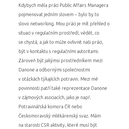
Kdybych měla práci Public Affairs Managera
pojmenovat jedním slovem – bylo by to
slovo networking. Mou práci je mít přehled o
situaci v regulačním prostředí, vědět, co
se chystá, a jak to může ovlivnit naši práci,
být v kontaktu s regulačními autoritami.
Zároveň být jakýmsi prostředníkem mezi
Danone a odbornými společnostmi
PRO MÉDIA
MINULÉ ROČN
v otázkách týkajících potravin. Mezi mé
PŘIHLÁŠENÍ
povinnosti patří také reprezentace Danone
v zájmových asociacích, jako je např.
Domů
Potravinářská komora ČR nebo
Českomoravský mlékárenský svaz. Mám
Program 26.3
na starosti CSR aktivity, které musí být