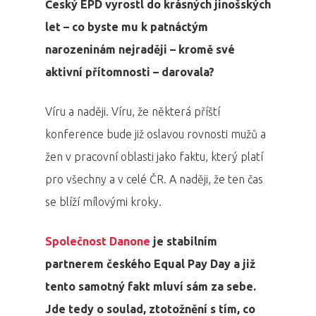
Český EPD vyrostl do krásných jinošských
let – co byste mu k patnáctým
narozeninám nejraději – kromě své
aktivní přítomnosti – darovala?
Víru a naději. Víru, že některá příští
konference bude již oslavou rovnosti mužů a
žen v pracovní oblasti jako faktu, který platí
pro všechny a v celé ČR. A naději, že ten čas
se blíží mílovými kroky.
Společnost
Danone
je stabilním
partnerem českého Equal Pay Day a již
tento samotný fakt mluví sám za sebe.
Jde tedy o soulad, ztotožnění s tím, co