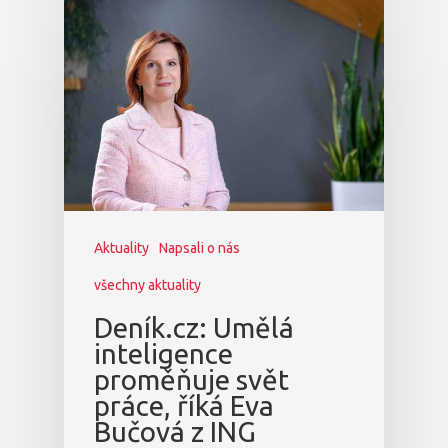
Aktuality
Napsali o nás
všechny aktuality
Deník.cz: Umělá
inteligence
proměňuje svět
práce, říká Eva
Bučová z ING