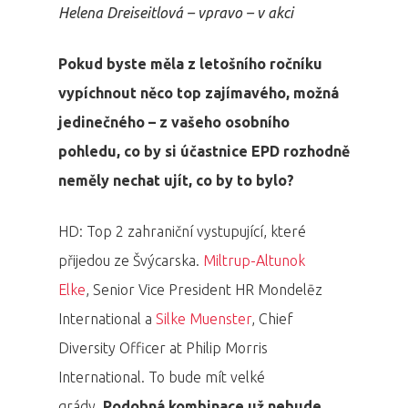
Helena Dreiseitlová – vpravo – v akci
Aktuality
Pokud byste měla z letošního ročníku
Partneři
vypíchnout něco top zajímavého, možná
Vstupenky
jedinečného – z vašeho osobního
pohledu, co by si účastnice EPD rozhodně
neměly nechat ujít, co by to bylo?
HD: Top 2 zahraniční vystupující, které
přijedou ze Švýcarska.
Miltrup-Altunok
Elke
, Senior Vice President HR Mondelēz
International a
Silke Muenster
, Chief
Diversity Officer at Philip Morris
International. To bude mít velké
grády.
Podobná kombinace už nebude