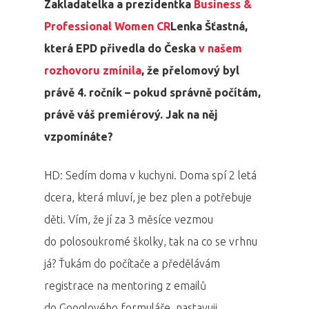
Zakladatelka a prezidentka
Business &
Professional Women CR
Lenka Šťastná,
která EPD přivedla do Česka
v našem
rozhovoru zmínila
, že přelomový byl
právě 4. ročník – pokud správně počítám,
právě váš premiérový. Jak na něj
vzpomínáte?
HD: Sedím doma v kuchyni. Doma spí 2 letá
dcera, která mluví, je bez plen a potřebuje
děti. Vím, že jí za 3 měsíce vezmou
do polosoukromé školky, tak na co se vrhnu
já? Ťukám do počítače a předělávám
registrace na mentoring z emailů
do Googlového formuláře, nastavuji