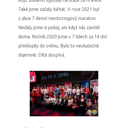
když studenti vyjíždějí na stáže za hranice.
Také jsme začaly běhat. V roce 2021 byl
z akce 7 denní mentoringový maraton.
Nedaly jsme si pokoj, ani když nás zavřeli
doma. Ročník 2020 jsme v 7 lidech za 14 dní
překlopily do onlinu. Bylo to neskutečně
dojemné. Dítě dospívá.