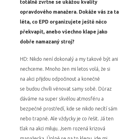
totálně zvrtne se ukážou kvality
opravdového manažera. Dokáže vás za ta
léta, co EPD organizujete ještě něco
překvapit, anebo všechno klape jako
dobře namazaný stroj?
HD: Nikdo není dokonalý a my takové být ani
nechceme. Mnoho žen mi letos volá, že si
na akci přijdou odpočinout a konečně
se budou chvíli věnovat samy sobě. Důraz
dáváme na super skvělou atmosféru a
bezpečné prostředí, kde se nikdo necítí sám
nebo trapně. Ale vždycky je co řešit. Já ten
tlak na akci miluju. Jsem rozená krizová
manažerka. Úplně se na to klepu, jde mi