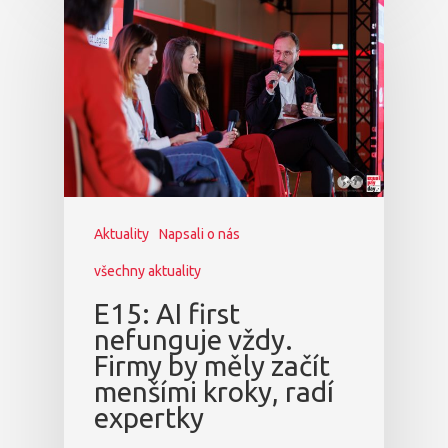
Aktuality
Napsali o nás
všechny aktuality
E15: AI first
nefunguje vždy.
Firmy by měly začít
menšími kroky, radí
expertky