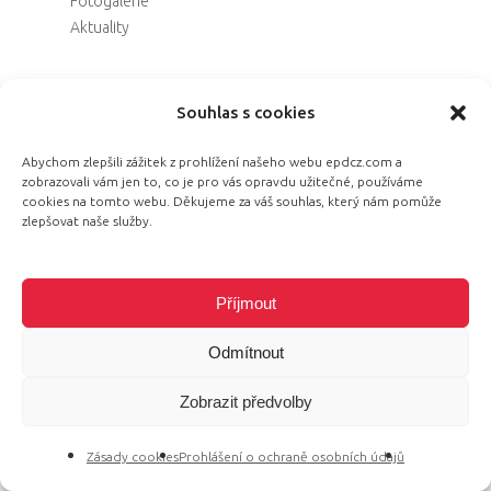
Fotogalerie
Aktuality
#rozmluvilyjsmečesko
Souhlas s cookies
Napsali o nás
Abychom zlepšili zážitek z prohlížení našeho webu epdcz.com a
Tiskové zprávy
zobrazovali vám jen to, co je pro vás opravdu užitečné, používáme
Pro média
cookies na tomto webu. Děkujeme za váš souhlas, který nám pomůže
zlepšovat naše služby.
Dopad
EPD 2025
EPD 2024
Příjmout
EPD 2023
EPD 2022
Odmítnout
EPD 2021
Zobrazit předvolby
Kontakty
Zásady cookies
Prohlášení o ochraně osobních údajů
Country Lead Czechia