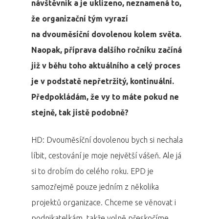
návštěvník a je uklizeno, neznamená to,
že organizační tým vyrazí
na dvouměsíční dovolenou kolem světa.
Naopak, příprava dalšího ročníku začíná
již v běhu toho aktuálního a celý proces
je v podstatě nepřetržitý, kontinuální.
Předpokládám, že vy to máte pokud ne
stejně, tak jistě podobně?
HD: Dvouměsíční dovolenou bych si nechala
líbit, cestování je moje největší vášeň. Ale já
si to drobím do celého roku. EPD je
samozřejmě pouze jedním z několika
projektů organizace. Chceme se věnovat i
podnikatelkám, takže volně přeskočíme