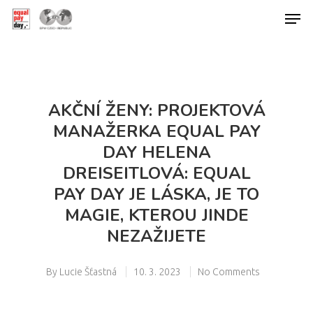
Hit enter to search or ESC to close
AKČNÍ ŽENY: PROJEKTOVÁ
MANAŽERKA EQUAL PAY
DAY HELENA
DREISEITLOVÁ: EQUAL
PAY DAY JE LÁSKA, JE TO
MAGIE, KTEROU JINDE
NEZAŽIJETE
By
Lucie Šťastná
10. 3. 2023
No Comments