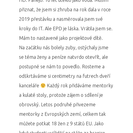
HD: Panejo! 10 let uteklo jako voda. Musím
přiznat, že jsem si zhruba na rok dala v roce
2019 přestávku a nasměrovala jsem své
kroky do IT. Ale EPD je láska. Vrátila jsem se.
Mám to nastavené jako projektové dítě.
Na začátku nás bolely zuby, ostýchaly jsme
se téma ženy a peníze natvrdo otevřít, ale
postupně se nám to povedlo. Rosteme a
odškrtáváme si centimetry na futrech dveří
kanceláře
Každý rok přidáváme mentorky
a kulaté stoly, protože zájem o sdílení je
obrovský. Letos podruhé přivezeme
mentorky z Evropských zemí, celkem tak
můžete potkat 18 žen z 9 států EU. Jako