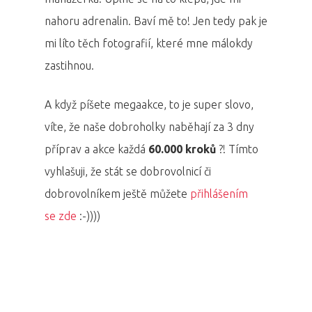
nahoru adrenalin. Baví mě to! Jen tedy pak je
mi líto těch fotografií, které mne málokdy
zastihnou.
PRO MÉDIA
MINULÉ ROČN
PŘIHLÁŠENÍ
A když píšete megaakce, to je super slovo,
víte, že naše dobroholky naběhají za 3 dny
příprav a akce každá
60.000 kroků
?! Tímto
Domů
vyhlašuji, že stát se dobrovolnicí či
Program 26.3
dobrovolníkem ještě můžete
přihlášením
se zde
:-))))
Program 27.3
Osobnosti 20
Dopad